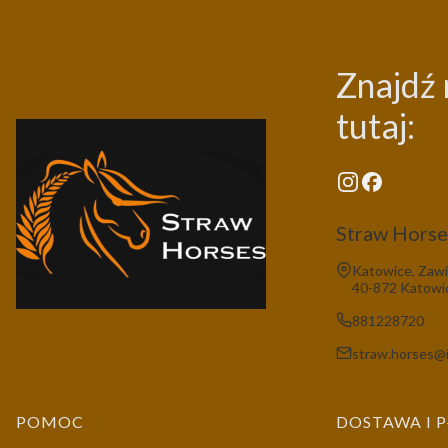
Znajdź 
tutaj:
Straw Horses
Adres:
Katowice, Zawi
40-872 Katowi
881228720
straw.horses@i
Linki w stopce
POMOC
DOSTAWA I 