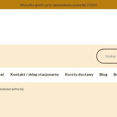
Wysyłka gratis przy zamówieniu powyżej 250zł!
wać
Kontakt / sklep stacjonarny
Koszty dostawy
Blog
B
anatowe pełny lej