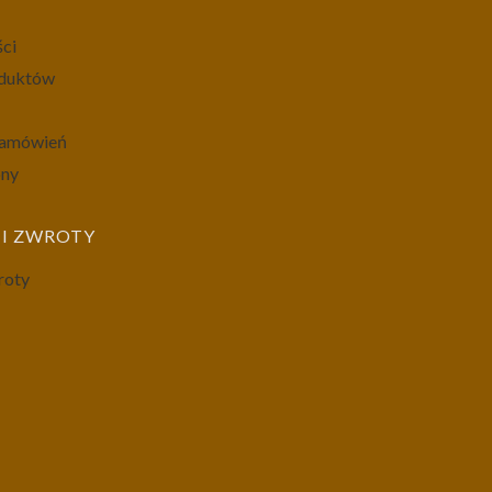
ści
oduktów
 zamówień
ony
I ZWROTY
roty