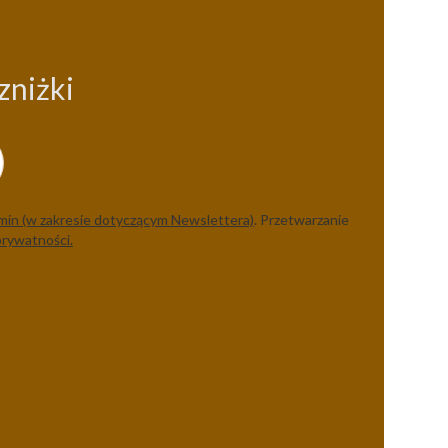
zniżki
min (w zakresie dotyczącym Newslettera)
. Przetwarzanie
prywatności.