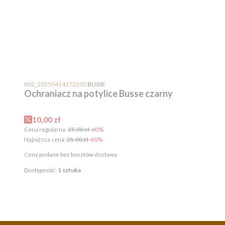
PRODUCENT
802_20250414172202
BUSSE
Ochraniacz na potylice Busse czarny
Cena promocyjna
10,00 zł
Cena regularna:
25,00 zł
-60%
Najniższa cena:
25,00 zł
-60%
Ceny podane bez kosztów dostawy.
Dostępność:
1 sztuka