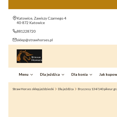
Adres:
Katowice, Zawiszy Czarnego 4
40-872 Katowice
881228720
sklep@strawhorses.pl
Menu
Dla jeźdźca
Dla konia
Jak kupo
Straw Horses sklep jeździecki
Dla jeźdźca
Bryczesy 134/140 pikeur gr