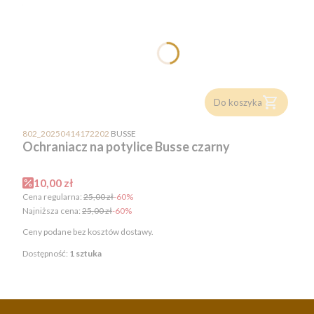
Do koszyka
PRODUCENT
802_20250414172202
BUSSE
Ochraniacz na potylice Busse czarny
Cena promocyjna
10,00 zł
Cena regularna:
25,00 zł
-60%
Najniższa cena:
25,00 zł
-60%
Ceny podane bez kosztów dostawy.
Dostępność:
1 sztuka