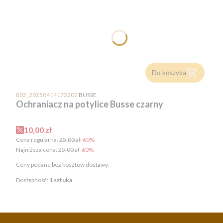
Do koszyka
PRODUCENT
802_20250414172202
BUSSE
Ochraniacz na potylice Busse czarny
Cena promocyjna
10,00 zł
Cena regularna:
25,00 zł
-60%
Najniższa cena:
25,00 zł
-60%
Ceny podane bez kosztów dostawy.
Dostępność:
1 sztuka