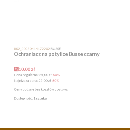
PRODUCENT
802_20250414172202
BUSSE
Ochraniacz na potylice Busse czarny
Cena promocyjna
10,00 zł
Cena regularna:
25,00 zł
-60%
Najniższa cena:
25,00 zł
-60%
Ceny podane bez kosztów dostawy.
Dostępność:
1 sztuka