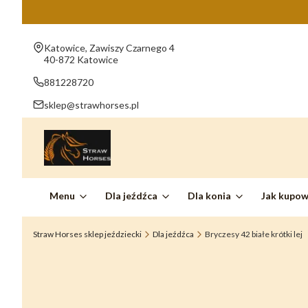
Adres:
Katowice, Zawiszy Czarnego 4
40-872 Katowice
881228720
sklep@strawhorses.pl
Menu
Dla jeźdźca
Dla konia
Jak kupo
Straw Horses sklep jeździecki
Dla jeźdźca
Bryczesy 42 białe krótki lej