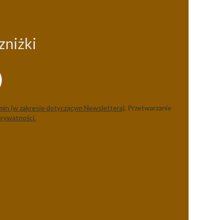
zniżki
min (w zakresie dotyczącym Newslettera)
. Przetwarzanie
prywatności.