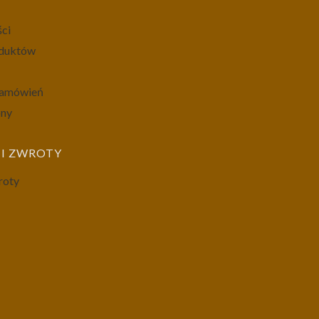
ści
oduktów
 zamówień
ony
I ZWROTY
roty