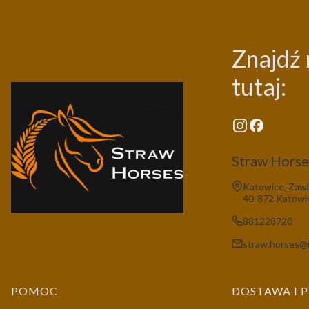
Znajdź 
tutaj:
Straw Horses
Adres:
Katowice, Zawi
40-872 Katowi
881228720
straw.horses@i
Linki w stopce
POMOC
DOSTAWA I 