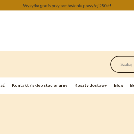
Wysyłka gratis przy zamówieniu powyżej 250zł!
wać
Kontakt / sklep stacjonarny
Koszty dostawy
Blog
B