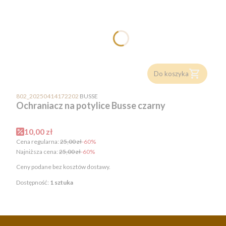
Do koszyka
PRODUCENT
802_20250414172202
BUSSE
Ochraniacz na potylice Busse czarny
Cena promocyjna
10,00 zł
Cena regularna:
25,00 zł
-60%
Najniższa cena:
25,00 zł
-60%
Ceny podane bez kosztów dostawy.
Dostępność:
1 sztuka