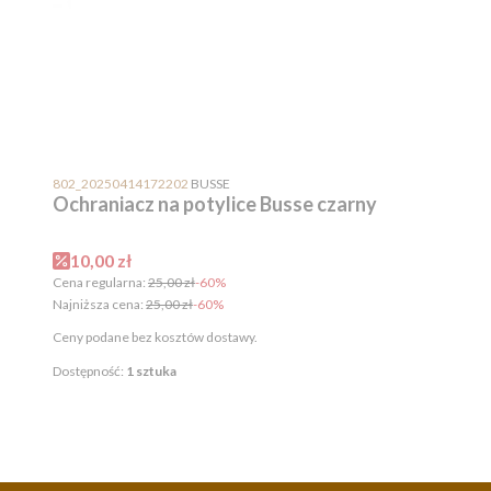
PRODUCENT
802_20250414172202
BUSSE
Ochraniacz na potylice Busse czarny
Cena promocyjna
10,00 zł
Cena regularna:
25,00 zł
-60%
Najniższa cena:
25,00 zł
-60%
Ceny podane bez kosztów dostawy.
Dostępność:
1 sztuka