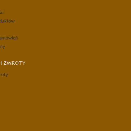
ści
oduktów
 zamówień
ony
I ZWROTY
roty