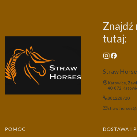
Znajdź 
tutaj:
Straw Horses
Adres:
Katowice, Zawi
40-872 Katowi
881228720
straw.horses@i
Linki w stopce
POMOC
DOSTAWA I 