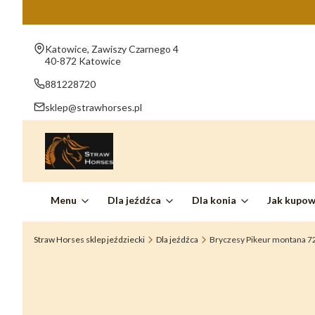
Adres:
Katowice, Zawiszy Czarnego 4
40-872 Katowice
881228720
sklep@strawhorses.pl
Menu
Dla jeźdźca
Dla konia
Jak kupo
Straw Horses sklep jeździecki
Dla jeźdźca
Bryczesy Pikeur montana 72