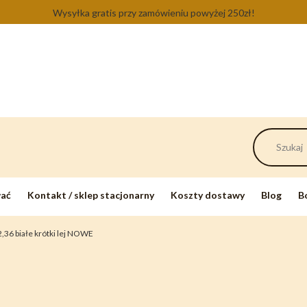
Wysyłka gratis przy zamówieniu powyżej 250zł!
wać
Kontakt / sklep stacjonarny
Koszty dostawy
Blog
B
,36 białe krótki lej NOWE