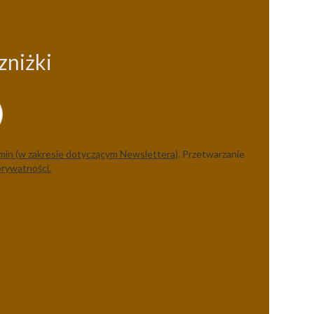
zniżki
min (w zakresie dotyczącym Newslettera)
. Przetwarzanie
prywatności.