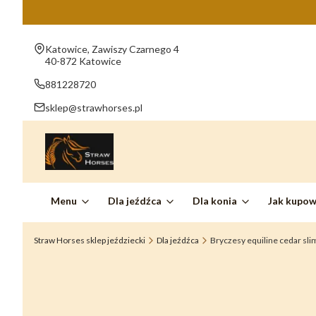
Adres:
Katowice, Zawiszy Czarnego 4
40-872 Katowice
881228720
sklep@strawhorses.pl
Menu
Dla jeźdźca
Dla konia
Jak kupo
Straw Horses sklep jeździecki
Dla jeźdźca
Bryczesy equiline cedar sli