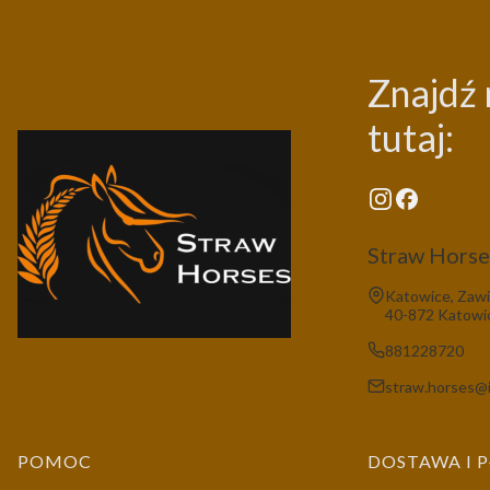
Znajdź 
tutaj:
Straw Horses
Adres:
Katowice, Zawi
40-872 Katowi
881228720
straw.horses@i
Linki w stopce
POMOC
DOSTAWA I 