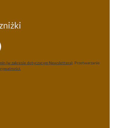
zniżki
min (w zakresie dotyczącym Newslettera)
. Przetwarzanie
prywatności.