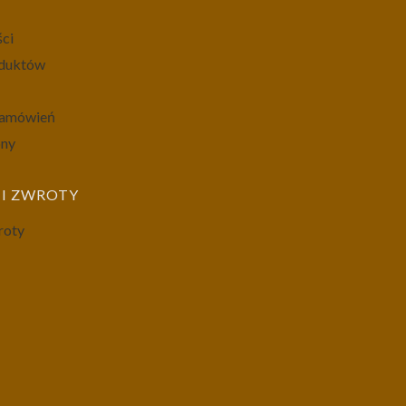
ści
oduktów
 zamówień
ony
I ZWROTY
roty