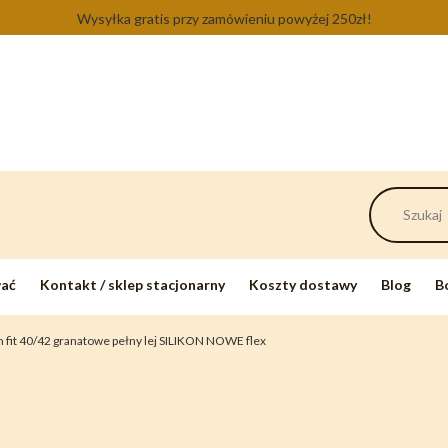
Wysyłka gratis przy zamówieniu powyżej 250zł!
wać
Kontakt / sklep stacjonarny
Koszty dostawy
Blog
B
m fit 40/42 granatowe pełny lej SILIKON NOWE flex