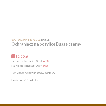
PRODUCENT
802_20250414172202
BUSSE
Ochraniacz na potylice Busse czarny
Cena promocyjna
10,00 zł
Cena regularna:
25,00 zł
-60%
Najniższa cena:
25,00 zł
-60%
Ceny podane bez kosztów dostawy.
Dostępność:
1 sztuka