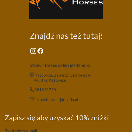
Znajdź nas też tutaj:
Straw Horses sklep jeździecki
Adres:
Katowice, Zawiszy Czarnego 4
40-872 Katowice
881228720
straw.horses@interia.pl
Zapisz się aby uzyskać 10% zniżki
Twój adres e-mail