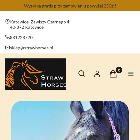
Wysyłka gratis przy zamówieniu powyżej 250zł!
Adres:
Katowice, Zawiszy Czarnego 4
40-872 Katowice
881228720
sklep@strawhorses.pl
Otwórz wyszukiwarkę
Produkty w ko
Szukaj
Zaloguj się
Koszyk
Men