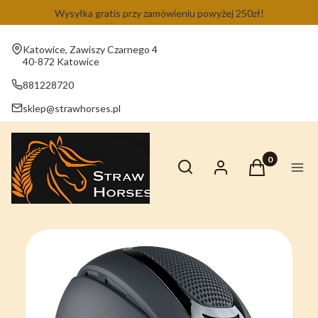
Wysyłka gratis przy zamówieniu powyżej 250zł!
Adres:
Katowice, Zawiszy Czarnego 4
40-872 Katowice
881228720
sklep@strawhorses.pl
Otwórz wyszukiwarkę
Produkty w ko
Szukaj
Zaloguj się
Koszyk
Men