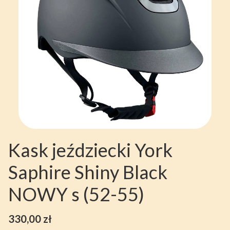
Kask jeździecki York
Saphire Shiny Black
NOWY s (52-55)
Cena
330,00 zł