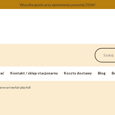
Wysyłka gratis przy zamówieniu powyżej 250zł!
wać
Kontakt / sklep stacjonarny
Koszty dostawy
Blog
B
ne arrow fair play full