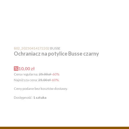
PRODUCENT
802_20250414172202
BUSSE
Ochraniacz na potylice Busse czarny
Cena promocyjna
10,00 zł
Cena regularna:
25,00 zł
-60%
Najniższa cena:
25,00 zł
-60%
Ceny podane bez kosztów dostawy.
Dostępność:
1 sztuka