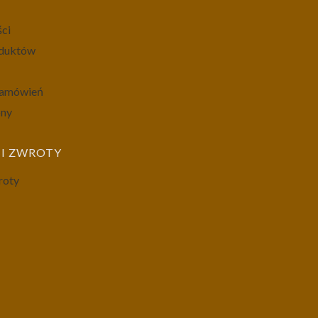
ści
oduktów
 zamówień
ony
I ZWROTY
roty