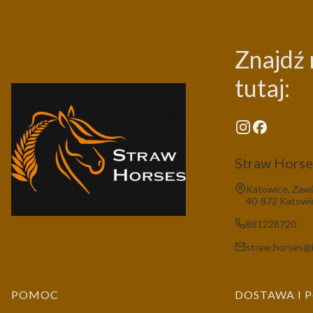
Znajdź 
tutaj:
Straw Horses
Adres:
Katowice, Zawi
40-872 Katowi
881228720
straw.horses@i
Linki w stopce
POMOC
DOSTAWA I 