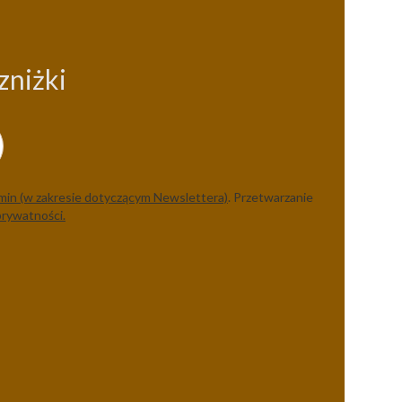
zniżki
min (w zakresie dotyczącym Newslettera)
. Przetwarzanie
prywatności.