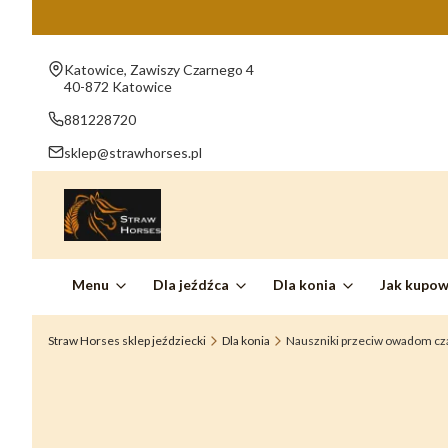
Adres:
Katowice, Zawiszy Czarnego 4
40-872 Katowice
881228720
sklep@strawhorses.pl
Menu
Dla jeźdźca
Dla konia
Jak kupo
Straw Horses sklep jeździecki
Dla konia
Nauszniki przeciw owadom czar