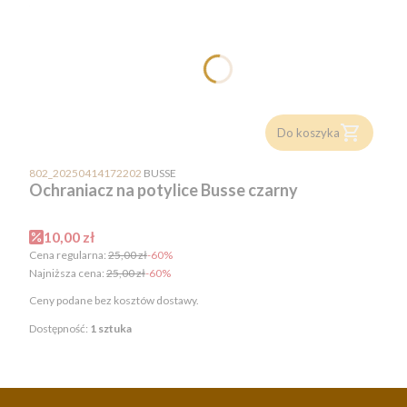
Do koszyka
PRODUCENT
802_20250414172202
BUSSE
Ochraniacz na potylice Busse czarny
Cena promocyjna
10,00 zł
Cena regularna:
25,00 zł
-60%
Najniższa cena:
25,00 zł
-60%
Ceny podane bez kosztów dostawy.
Dostępność:
1 sztuka