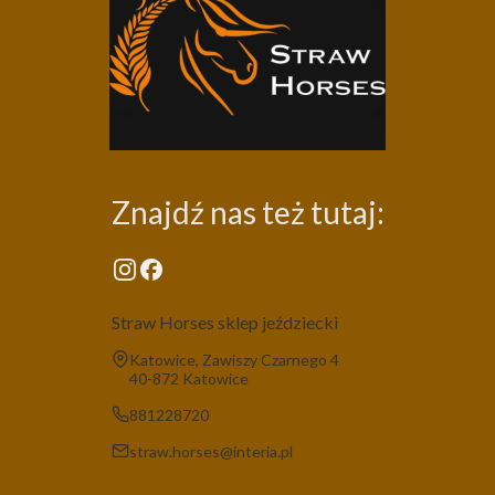
Znajdź nas też tutaj:
Straw Horses sklep jeździecki
Adres:
Katowice, Zawiszy Czarnego 4
40-872 Katowice
881228720
straw.horses@interia.pl