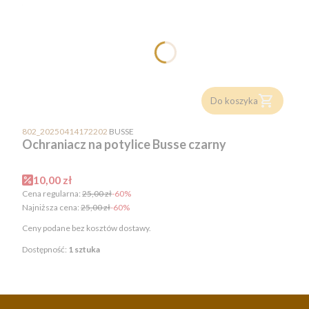
Do koszyka
PRODUCENT
802_20250414172202
BUSSE
Ochraniacz na potylice Busse czarny
Cena promocyjna
10,00 zł
Cena regularna:
25,00 zł
-60%
Najniższa cena:
25,00 zł
-60%
Ceny podane bez kosztów dostawy.
Dostępność:
1 sztuka