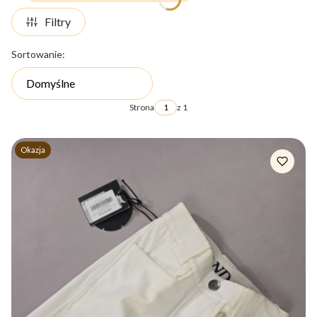
Filtry
Lista produktów
Sortowanie:
Domyślne
Strona
z 1
Okazja