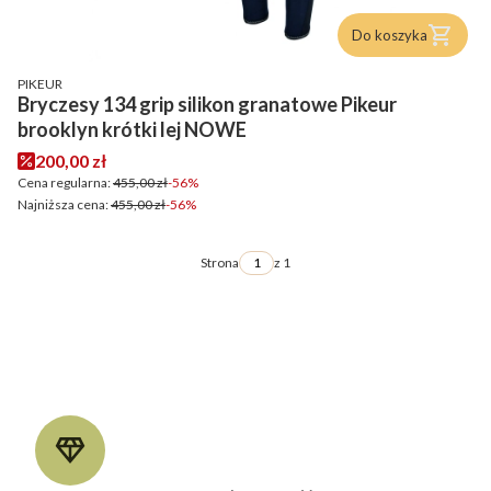
Do koszyka
PRODUCENT
PIKEUR
Bryczesy 134 grip silikon granatowe Pikeur
brooklyn krótki lej NOWE
Cena promocyjna
200,00 zł
Cena regularna:
455,00 zł
-56%
Najniższa cena:
455,00 zł
-56%
Strona
z 1