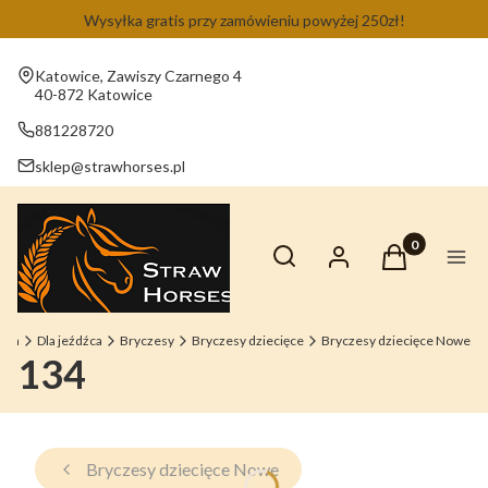
Wysyłka gratis przy zamówieniu powyżej 250zł!
Adres:
Katowice, Zawiszy Czarnego 4
40-872 Katowice
881228720
sklep@strawhorses.pl
Otwórz wyszukiwarkę
Produkty w ko
Szukaj
Zaloguj się
Koszyk
Men
ówna
Dla jeźdźca
Bryczesy
Bryczesy dziecięce
Bryczesy dziecięce Nowe
134
Bryczesy dziecięce Nowe