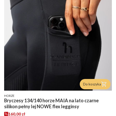
Do koszyka
PRODUCENT
HORZE
Bryczesy 134/140 horze MAIA na lato czarne
silikon pełny lej NOWE flex legginsy
Cena promocyjna
160,00 zł