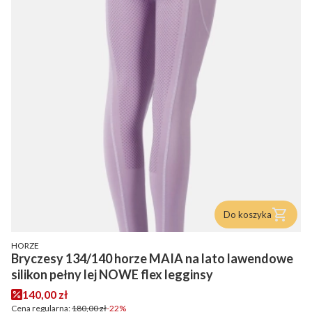
Do koszyka
PRODUCENT
HORZE
Bryczesy 134/140 horze MAIA na lato lawendowe
silikon pełny lej NOWE flex legginsy
Cena promocyjna
140,00 zł
Cena regularna:
180,00 zł
-22%