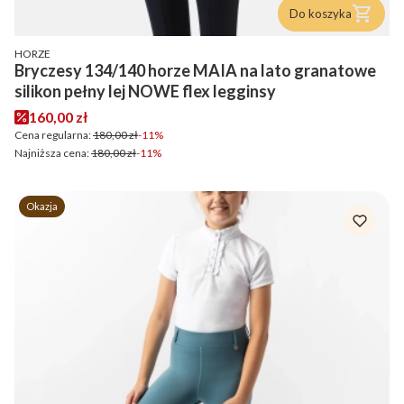
Do koszyka
PRODUCENT
HORZE
Bryczesy 134/140 horze MAIA na lato granatowe
silikon pełny lej NOWE flex legginsy
Cena promocyjna
160,00 zł
Cena regularna:
180,00 zł
-11%
Najniższa cena:
180,00 zł
-11%
Okazja