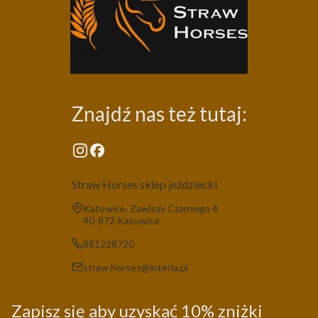
Znajdź nas też tutaj:
Straw Horses sklep jeździecki
Adres:
Katowice, Zawiszy Czarnego 4
40-872 Katowice
881228720
straw.horses@interia.pl
Zapisz się aby uzyskać 10% zniżki