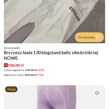
Do koszyka
PRODUCENT
KINGSLAND
Bryczesy białe 130 kingsland kelly slim krótki lej
NOWE
Cena promocyjna
100,00 zł
Cena regularna:
549,00 zł
-82%
Najniższa cena:
400,00 zł
-75%
Okazja