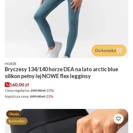
Do koszyka
PRODUCENT
HORZE
Bryczesy 134/140 horze DEA na lato arctic blue
silikon pełny lej NOWE flex legginsy
Cena promocyjna
160,00 zł
Cena regularna:
209,00 zł
-23%
Najniższa cena:
209,00 zł
-23%
Okazja
Bestseller