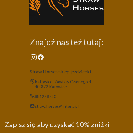
Znajdź nas też tutaj:
Straw Horses sklep jeździecki
Adres:
Katowice, Zawiszy Czarnego 4
40-872 Katowice
881228720
straw.horses@interia.pl
Zapisz się aby uzyskać 10% zniżki