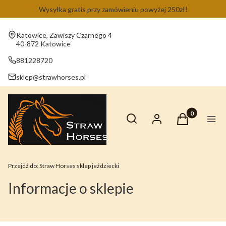
Wysyłka gratis przy zamówieniu powyżej 250zł!
Adres:
Katowice, Zawiszy Czarnego 4
40-872 Katowice
881228720
sklep@strawhorses.pl
Otwórz wyszukiwarkę
Produkty w ko
Szukaj
Zaloguj się
Koszyk
Men
Przejdź do:
Straw Horses sklep jeździecki
Informacje o sklepie