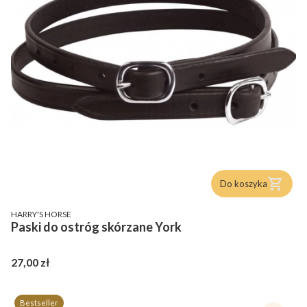
Do koszyka
PRODUCENT
HARRY'S HORSE
Paski do ostróg skórzane York
Cena
27,00 zł
Bestseller