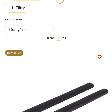
Filtry
Lista produktów
Sortowanie:
Domyślne
Strona
z 1
Bestseller