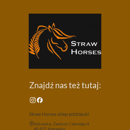
Znajdź nas też tutaj:
Straw Horses sklep jeździecki
Adres:
Katowice, Zawiszy Czarnego 4
40-872 Katowice