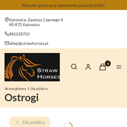
Wysyłka gratis przy zamówieniu powyżej 250zł!
Adres:
Katowice, Zawiszy Czarnego 4
40-872 Katowice
881228720
sklep@strawhorses.pl
Otwórz wyszukiwarkę
Produkty w ko
Szukaj
Zaloguj się
Koszyk
Men
Strona główna
Dla jeźdźca
Ostrogi
Dla jeźdźca