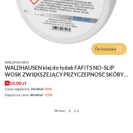
Do koszyka
PRODUCENT
WALDHAUSEN
WALDHAUSEN klej do łydek FAFITS NO-SLIP
WOSK ZWIĘKSZEJĄCY PRZYCZEPNOŚĆ SKÓRY
100ML
Cena promocyjna
50,00 zł
Cena regularna:
75,00 zł
-33%
Najniższa cena:
40,00 zł
--25%
Strona
z 1