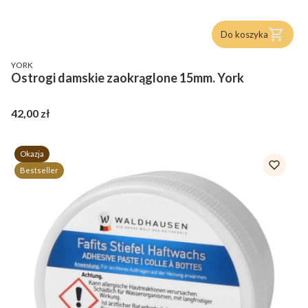
Do koszyka
PRODUCENT
YORK
Ostrogi damskie zaokrąglone 15mm. York
Cena
42,00 zł
Okazja
Bestseller