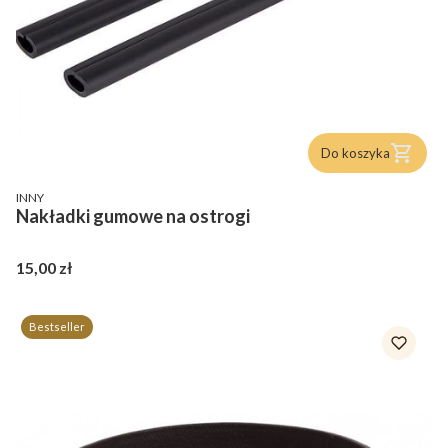
Do koszyka
PRODUCENT
INNY
Nakładki gumowe na ostrogi
Cena
15,00 zł
Bestseller