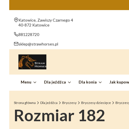
Adres:
Katowice, Zawiszy Czarnego 4
40-872 Katowice
881228720
sklep@strawhorses.pl
Menu
Dla jeźdźca
Dla konia
Jak kupo
Strona główna
Dla jeźdźca
Bryczesy
Bryczesy dziecięce
Bryczes
Rozmiar 182