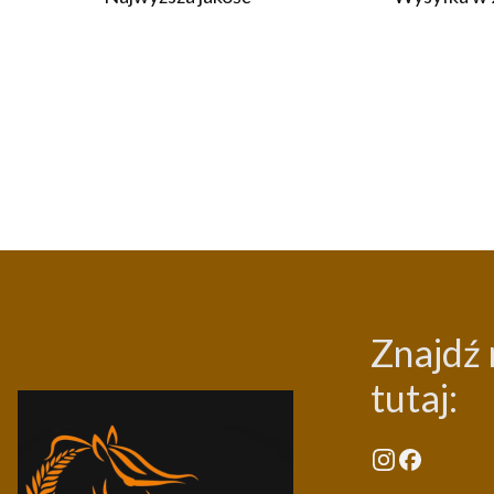
Znajdź 
tutaj: