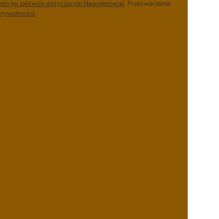
min (w zakresie dotyczącym Newslettera)
. Przetwarzanie
prywatności.