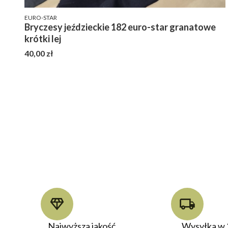
PRODUCENT
EURO-STAR
Bryczesy jeździeckie 182 euro-star granatowe
krótki lej
Cena
40,00 zł
Najwyższa jakość
Wysyłka w 