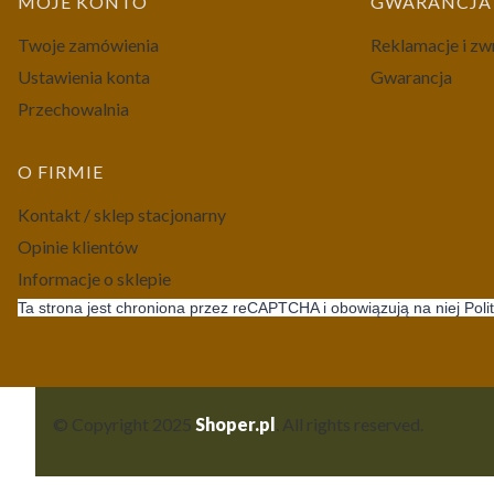
MOJE KONTO
GWARANCJA 
Twoje zamówienia
Reklamacje i zw
Ustawienia konta
Gwarancja
Przechowalnia
O FIRMIE
Kontakt / sklep stacjonarny
Opinie klientów
Informacje o sklepie
Ta strona jest chroniona przez reCAPTCHA i obowiązują na niej Poli
© Copyright 2025
Shoper.pl
. All rights reserved.