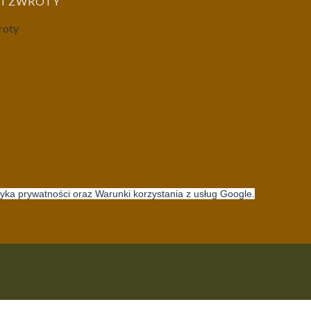
I ZWROTY
roty
tyka prywatności oraz Warunki korzystania z usług Google.