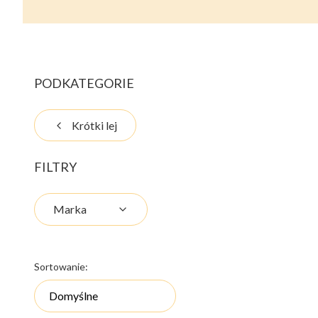
PODKATEGORIE
Krótki lej
FILTRY
Marka
Koniec filtrów
Lista produktów
Sortowanie:
Domyślne