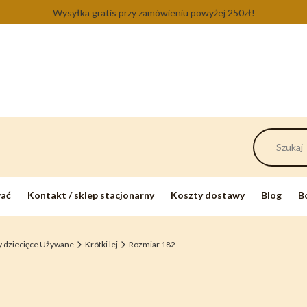
Wysyłka gratis przy zamówieniu powyżej 250zł!
wać
Kontakt / sklep stacjonarny
Koszty dostawy
Blog
B
y dziecięce Używane
Krótki lej
Rozmiar 182