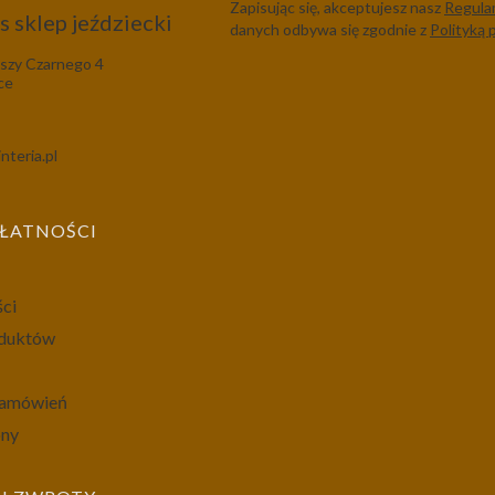
Zapisując się, akceptujesz nasz
Regula
 sklep jeździecki
danych odbywa się zgodnie z
Polityką 
szy Czarnego 4
ce
nteria.pl
PŁATNOŚCI
ści
oduktów
 zamówień
ony