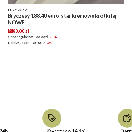
PRODUCENT
EURO-STAR
Bryczesy 188,40 euro-star kremowe krótki lej
NOWE
Cena promocyjna
80,00 zł
Cena regularna:
300,00 zł
-73%
Najniższa cena:
80,00 zł
-0%
24h
Zwroty do 14 dni
Darm