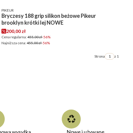
PRODUCENT
PIKEUR
Bryczesy 188 grip silikon beżowe Pikeur
brooklyn krótki lej NOWE
Cena promocyjna
200,00 zł
Cena regularna:
455,00 zł
-56%
Najniższa cena:
455,00 zł
-56%
Strona
z 1
owa wysyłka
Nowe i używane