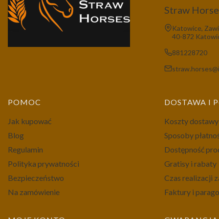
Straw Horses
Adres:
Katowice, Zawi
40-872 Katowi
881228720
straw.horses@i
Linki w stopce
POMOC
DOSTAWA I 
Jak kupować
Koszty dostawy
Blog
Sposoby płatno
Regulamin
Dostępność pr
Polityka prywatności
Gratisy i rabaty
Bezpieczeństwo
Czas realizacji
Na zamówienie
Faktury i parag