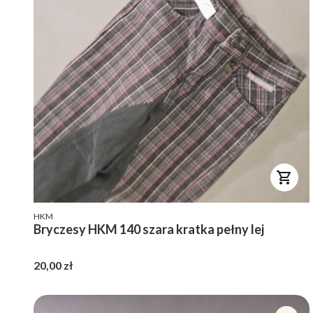
PRODUCENT
HKM
Bryczesy HKM 140 szara kratka pełny lej
Cena
20,00 zł