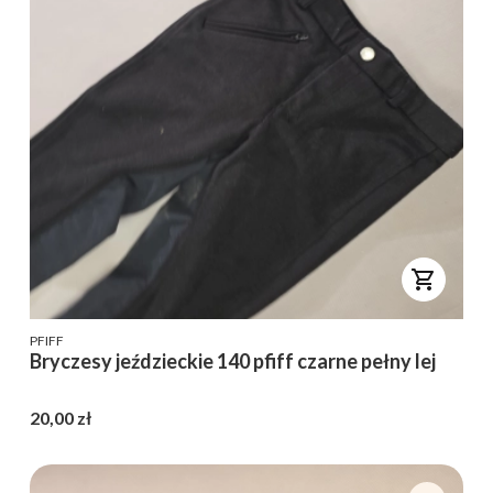
PRODUCENT
PFIFF
Bryczesy jeździeckie 140 pfiff czarne pełny lej
Cena
20,00 zł