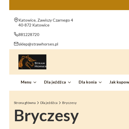
Adres:
Katowice, Zawiszy Czarnego 4
40-872 Katowice
881228720
sklep@strawhorses.pl
Menu
Dla jeźdźca
Dla konia
Jak kupo
Strona główna
Dla jeźdźca
Bryczesy
Bryczesy