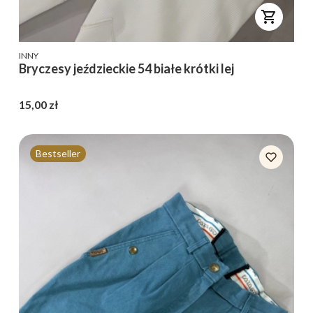
PRODUCENT
INNY
Bryczesy jeździeckie 54 białe krótki lej
Cena
15,00 zł
Bestseller