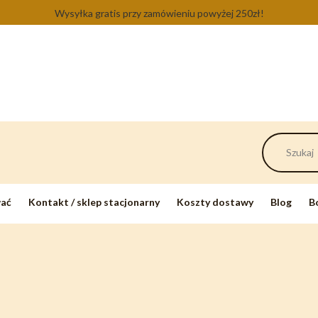
Wysyłka gratis przy zamówieniu powyżej 250zł!
wać
Kontakt / sklep stacjonarny
Koszty dostawy
Blog
B