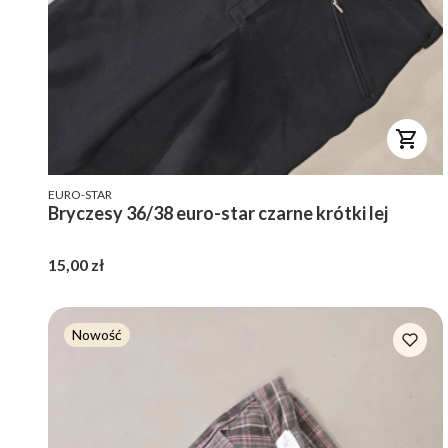
PRODUCENT
EURO-STAR
Bryczesy 36/38 euro-star czarne krótki lej
Cena
15,00 zł
Nowość