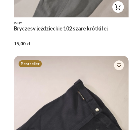
PRODUCENT
INNY
Bryczesy jeździeckie 102 szare krótki lej
Cena
15,00 zł
Bestseller