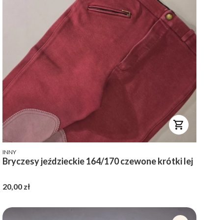
PRODUCENT
INNY
Bryczesy jeździeckie 164/170 czewone krótki lej
Cena
20,00 zł