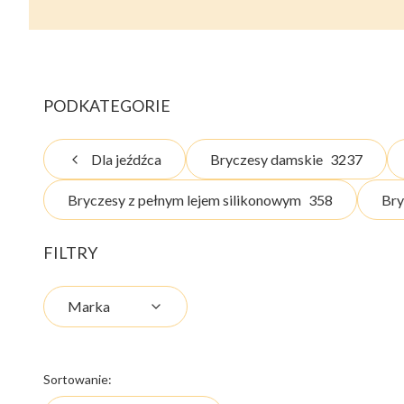
PODKATEGORIE
Dla jeźdźca
Bryczesy damskie
3237
Bryczesy z pełnym lejem silikonowym
358
Bry
FILTRY
Marka
Koniec filtrów
Lista produktów
Sortowanie: