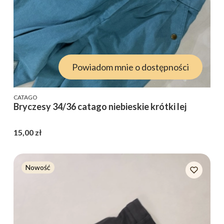
Powiadom mnie o dostępności
PRODUCENT
CATAGO
Bryczesy 34/36 catago niebieskie krótki lej
Cena
15,00 zł
Nowość