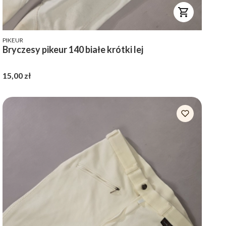
PRODUCENT
PIKEUR
Bryczesy pikeur 140 białe krótki lej
Cena
15,00 zł