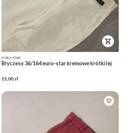
PRODUCENT
EURO-STAR
Bryczesy 36/164 euro-star kremowe krótki lej
Cena
15,00 zł