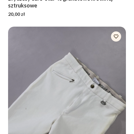
sztruksowe
Cena
20,00 zł