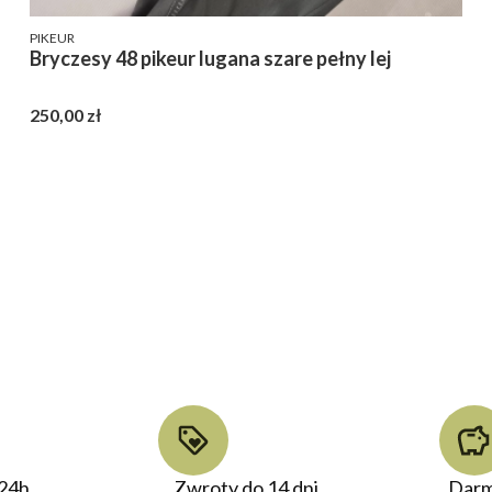
PRODUCENT
PIKEUR
Bryczesy 48 pikeur lugana szare pełny lej
Cena
250,00 zł
24h
Zwroty do 14 dni
Darm