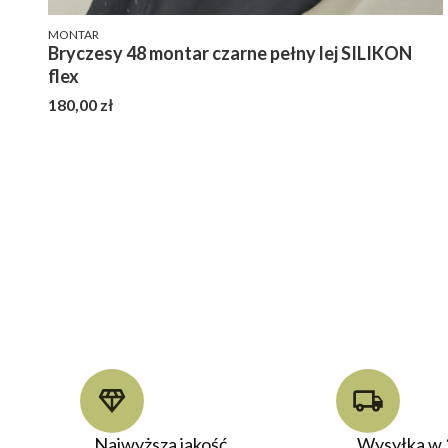
PRODUCENT
MONTAR
Bryczesy 48 montar czarne pełny lej SILIKON
flex
Cena
180,00 zł
Najwyższa jakość
Wysyłka w 