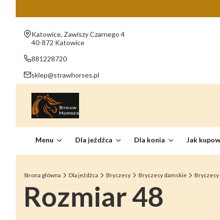
Adres:
Katowice, Zawiszy Czarnego 4
40-872 Katowice
881228720
sklep@strawhorses.pl
Menu
Dla jeźdźca
Dla konia
Jak kupo
Strona główna
Dla jeźdźca
Bryczesy
Bryczesy damskie
Bryczesy
Rozmiar 48