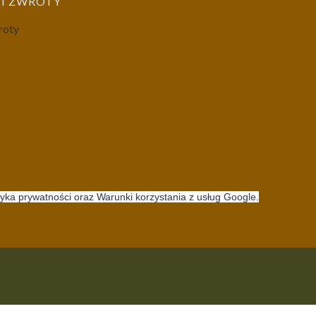
I ZWROTY
roty
tyka prywatności oraz Warunki korzystania z usług Google.