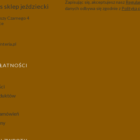
Zapisując się, akceptujesz nasz
Regula
 sklep jeździecki
danych odbywa się zgodnie z
Polityką 
szy Czarnego 4
ce
nteria.pl
PŁATNOŚCI
ści
oduktów
 zamówień
ony