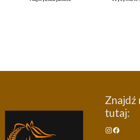
Znajdź 
tutaj: