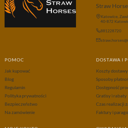
Straw Horses
Adres:
Katowice, Zawi
40-872 Katowi
881228720
straw.horses@i
Linki w stopce
POMOC
DOSTAWA I 
Jak kupować
Koszty dostawy
Blog
Sposoby płatno
Regulamin
Dostępność pr
Polityka prywatności
Gratisy i rabaty
Bezpieczeństwo
Czas realizacji
Na zamówienie
Faktury i parag