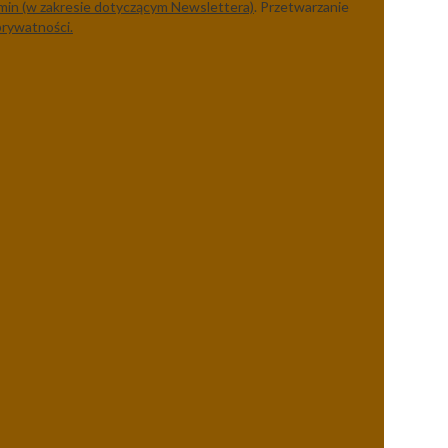
min (w zakresie dotyczącym Newslettera)
. Przetwarzanie
prywatności.