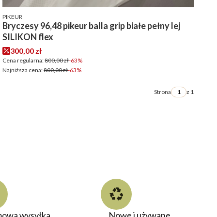
PRODUCENT
PIKEUR
Bryczesy 96,48 pikeur balla grip białe pełny lej
SILIKON flex
Cena promocyjna
300,00 zł
Cena regularna:
800,00 zł
-63%
Najniższa cena:
800,00 zł
-63%
Strona
z 1
owa wysyłka
Nowe i używane