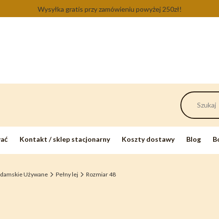
Wysyłka gratis przy zamówieniu powyżej 250zł!
wać
Kontakt / sklep stacjonarny
Koszty dostawy
Blog
B
 damskie Używane
Pełny lej
Rozmiar 48