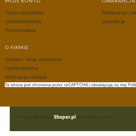
MOJE KONTO
GWARANCJA 
Twoje zamówienia
Reklamacje i zw
Ustawienia konta
Gwarancja
Przechowalnia
O FIRMIE
Kontakt / sklep stacjonarny
Opinie klientów
Informacje o sklepie
Ta strona jest chroniona przez reCAPTCHA i obowiązują na niej Poli
© Copyright 2025
Shoper.pl
. All rights reserved.