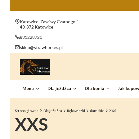
Adres:
Katowice, Zawiszy Czarnego 4
40-872 Katowice
881228720
sklep@strawhorses.pl
Menu
Dla jeźdźca
Dla konia
Jak kupo
Strona główna
Dla jeźdźca
Rękawiczki
damskie
XXS
XXS