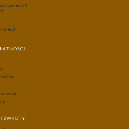
szy Czarnego 4
ce
nteria.pl
PŁATNOŚCI
ści
oduktów
 zamówień
ony
I ZWROTY