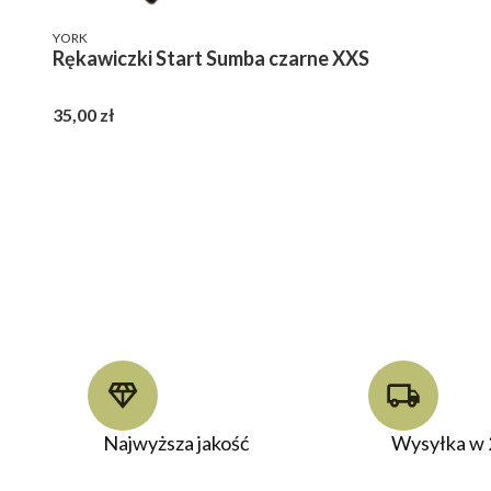
PRODUCENT
YORK
Rękawiczki Start Sumba czarne XXS
Cena
35,00 zł
Najwyższa jakość
Wysyłka w 