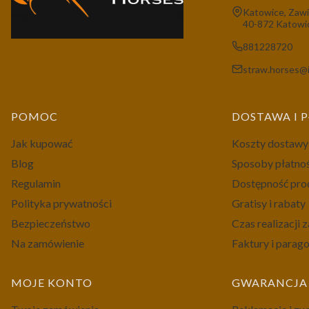
Adres:
Katowice, Zawi
40-872 Katowi
881228720
straw.horses@i
Linki w stopce
POMOC
DOSTAWA I 
Jak kupować
Koszty dostawy
Blog
Sposoby płatno
Regulamin
Dostępność pr
Polityka prywatności
Gratisy i rabaty
Bezpieczeństwo
Czas realizacji
Na zamówienie
Faktury i parag
MOJE KONTO
GWARANCJA 