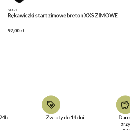
PRODUCENT
START
Rękawiczki start zimowe breton XXS ZIMOWE
Cena
97,00 zł
24h
Zwroty do 14 dni
Darm
prz