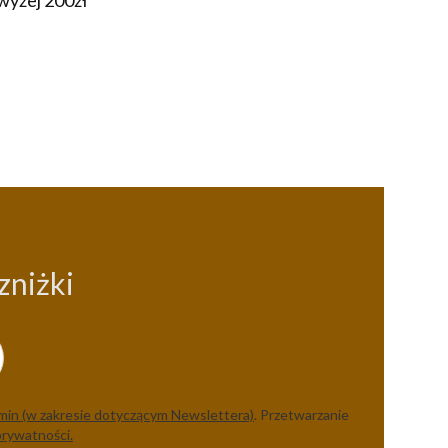
wyżej 200zł
zniżki
min (w zakresie dotyczącym Newslettera)
. Przetwarzanie
prywatności.