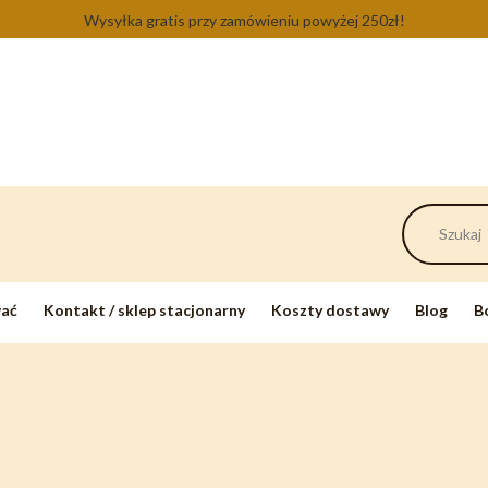
Wysyłka gratis przy zamówieniu powyżej 250zł!
wać
Kontakt / sklep stacjonarny
Koszty dostawy
Blog
B