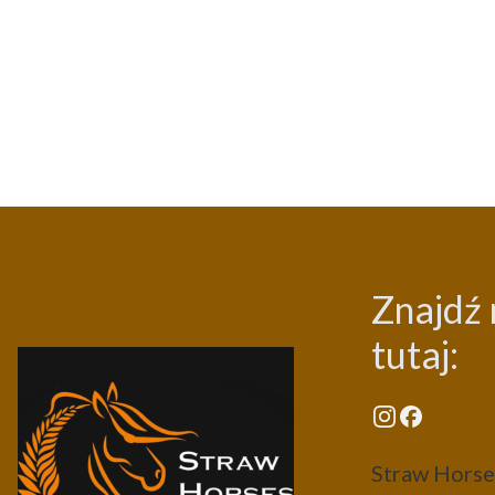
Znajdź 
tutaj:
Straw Horses