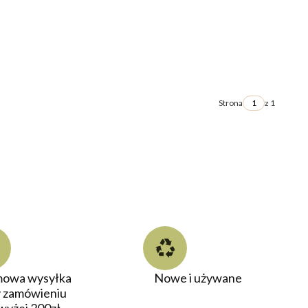
Strona
z 1
owa wysyłka
Nowe i używane
y zamówieniu