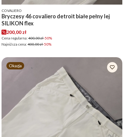
PRODUCENT
COVALIERO
Bryczesy 46 covaliero detroit białe pełny lej
SILIKON flex
Cena promocyjna
200,00 zł
Cena regularna:
400,00 zł
-50%
Najniższa cena:
400,00 zł
-50%
Okazja