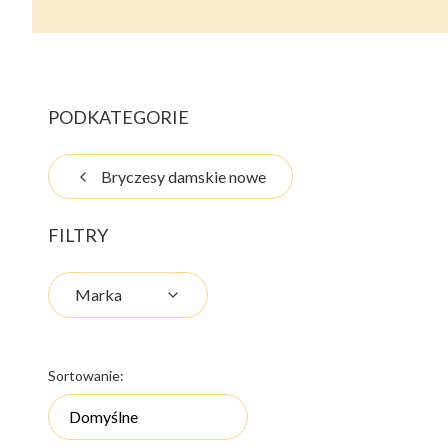
PODKATEGORIE
Bryczesy damskie nowe
FILTRY
Marka
Koniec filtrów
Lista produktów
Sortowanie:
Domyślne