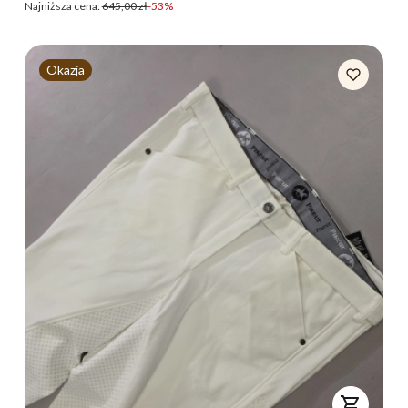
Najniższa cena:
645,00 zł
-53%
Okazja