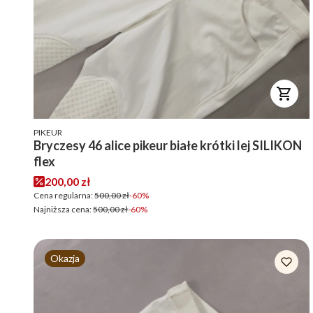
PRODUCENT
PIKEUR
Bryczesy 46 alice pikeur białe krótki lej SILIKON
flex
Cena promocyjna
200,00 zł
Cena regularna:
500,00 zł
-60%
Najniższa cena:
500,00 zł
-60%
Okazja