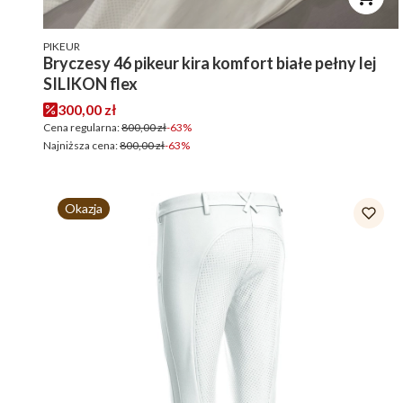
PRODUCENT
PIKEUR
Bryczesy 46 pikeur kira komfort białe pełny lej
SILIKON flex
Cena promocyjna
300,00 zł
Cena regularna:
800,00 zł
-63%
Najniższa cena:
800,00 zł
-63%
Okazja