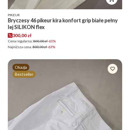
PRODUCENT
PIKEUR
Bryczesy 46 pikeur kira konfort grip białe pełny
lej SILIKON flex
Cena promocyjna
300,00 zł
Cena regularna:
800,00 zł
-63%
Najniższa cena:
800,00 zł
-63%
Okazja
Bestseller