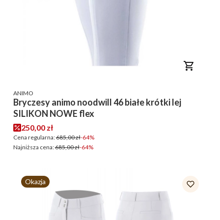
PRODUCENT
ANIMO
Bryczesy animo noodwill 46 białe krótki lej
SILIKON NOWE flex
Cena promocyjna
250,00 zł
Cena regularna:
685,00 zł
-64%
Najniższa cena:
685,00 zł
-64%
Okazja