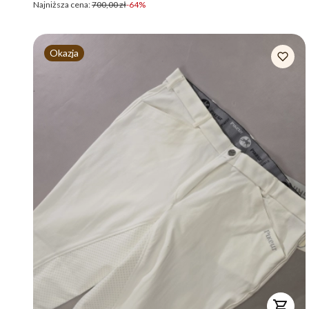
Najniższa cena:
700,00 zł
-64%
Okazja