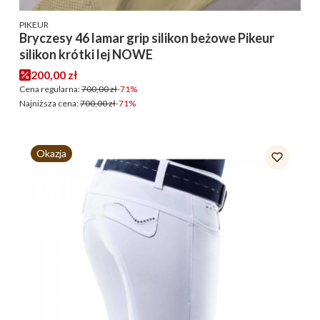
PRODUCENT
PIKEUR
Bryczesy 46 lamar grip silikon beżowe Pikeur
silikon krótki lej NOWE
Cena promocyjna
200,00 zł
Cena regularna:
700,00 zł
-71%
Najniższa cena:
700,00 zł
-71%
Okazja