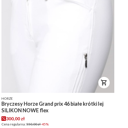
PRODUCENT
HORZE
Bryczesy Horze Grand prix 46 białe krótki lej
SILIKON NOWE flex
Cena promocyjna
300,00 zł
Cena regularna:
550,00 zł
-45%