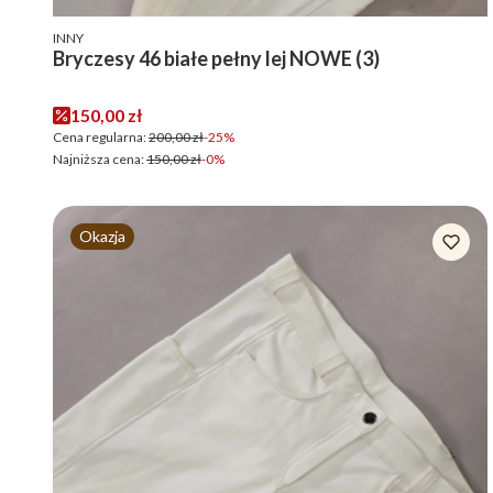
PRODUCENT
INNY
Bryczesy 46 białe pełny lej NOWE (3)
Cena promocyjna
150,00 zł
Cena regularna:
200,00 zł
-25%
Najniższa cena:
150,00 zł
-0%
Okazja