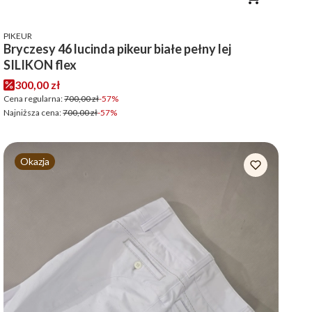
PRODUCENT
PIKEUR
Bryczesy 46 lucinda pikeur białe pełny lej
SILIKON flex
Cena promocyjna
300,00 zł
Cena regularna:
700,00 zł
-57%
Najniższa cena:
700,00 zł
-57%
Okazja