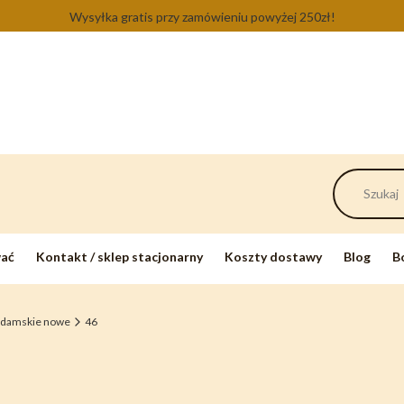
Wysyłka gratis przy zamówieniu powyżej 250zł!
wać
Kontakt / sklep stacjonarny
Koszty dostawy
Blog
B
 damskie nowe
46