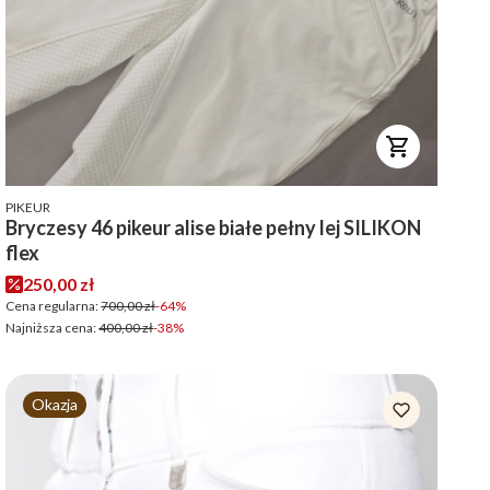
PRODUCENT
PIKEUR
Bryczesy 46 pikeur alise białe pełny lej SILIKON
flex
Cena promocyjna
250,00 zł
Cena regularna:
700,00 zł
-64%
Najniższa cena:
400,00 zł
-38%
Okazja