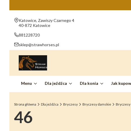
Adres:
Katowice, Zawiszy Czarnego 4
40-872 Katowice
881228720
sklep@strawhorses.pl
Menu
Dla jeźdźca
Dla konia
Jak kupo
Strona główna
Dla jeźdźca
Bryczesy
Bryczesy damskie
Bryczesy
46