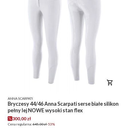
PRODUCENT
ANNA SCARPATI
Bryczesy 44/46 Anna Scarpati serse białe silikon
pełny lej NOWE wysoki stan flex
Cena promocyjna
300,00 zł
Cena regularna:
645,00 zł
-53%