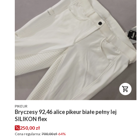
PRODUCENT
PIKEUR
Bryczesy 92,46 alice pikeur białe pełny lej
SILIKON flex
Cena promocyjna
250,00 zł
Cena regularna:
700,00 zł
-64%