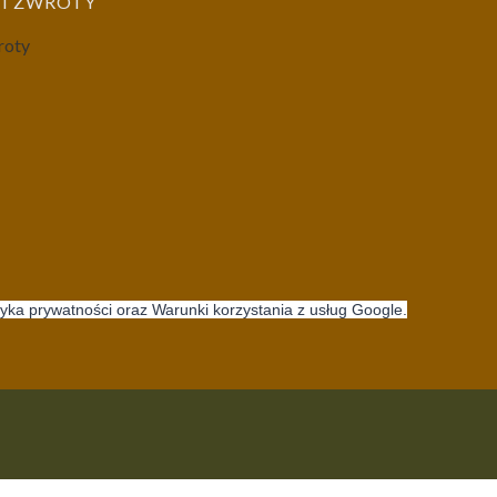
I ZWROTY
roty
tyka prywatności oraz Warunki korzystania z usług Google.