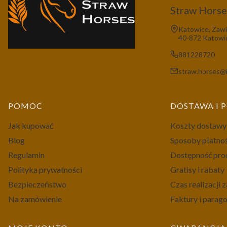
Straw Horses
Adres:
Katowice, Zawi
40-872 Katowi
881228720
straw.horses@i
Linki w stopce
POMOC
DOSTAWA I 
Jak kupować
Koszty dostawy
Blog
Sposoby płatno
Regulamin
Dostępność pr
Polityka prywatności
Gratisy i rabaty
Bezpieczeństwo
Czas realizacji
Na zamówienie
Faktury i parag