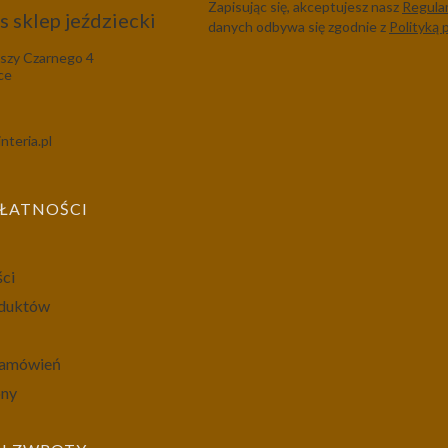
Zapisując się, akceptujesz nasz
Regula
 sklep jeździecki
danych odbywa się zgodnie z
Polityką 
szy Czarnego 4
ce
nteria.pl
PŁATNOŚCI
ści
oduktów
 zamówień
ony