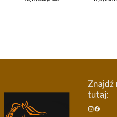
Znajdź 
tutaj: