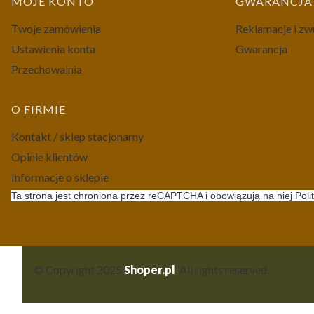
MOJE KONTO
GWARANCJA 
Twoje zamówienia
Reklamacje i zw
Ustawienia konta
Gwarancja
Przechowalnia
O FIRMIE
Kontakt / sklep stacjonarny
Opinie klientów
Informacje o sklepie
Ta strona jest chroniona przez reCAPTCHA i obowiązują na niej Poli
© Copyright 2025
Shoper.pl
. All rights reserved.