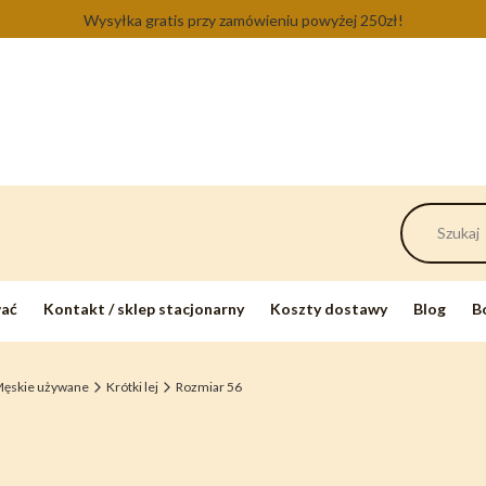
Wysyłka gratis przy zamówieniu powyżej 250zł!
wać
Kontakt / sklep stacjonarny
Koszty dostawy
Blog
B
Męskie używane
Krótki lej
Rozmiar 56