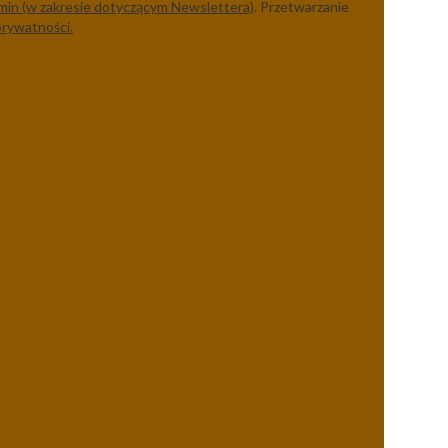
min (w zakresie dotyczącym Newslettera)
. Przetwarzanie
prywatności.