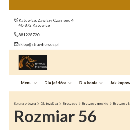
Adres:
Katowice, Zawiszy Czarnego 4
40-872 Katowice
881228720
sklep@strawhorses.pl
Menu
Dla jeźdźca
Dla konia
Jak kupo
Strona główna
Dla jeźdźca
Bryczesy
Bryczesy męskie
Bryczesy 
Rozmiar 56