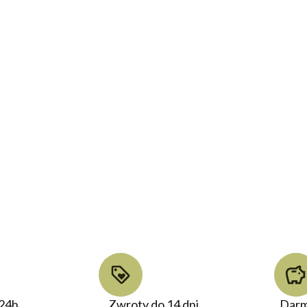
24h
Zwroty do 14 dni
Darm