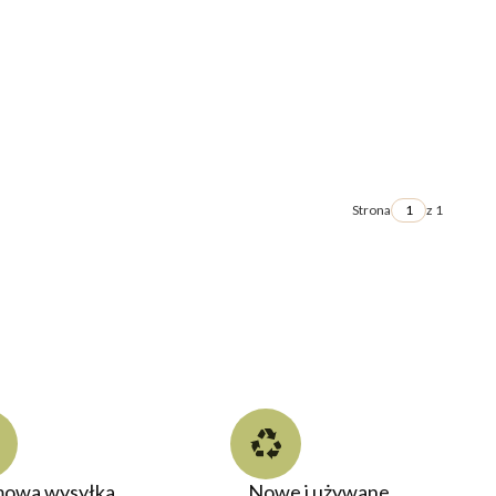
Strona
z 1
owa wysyłka
Nowe i używane