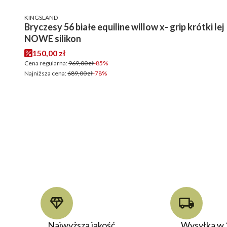
PRODUCENT
KINGSLAND
Bryczesy 56 białe equiline willow x- grip krótki lej
NOWE silikon
Cena promocyjna
150,00 zł
Cena regularna:
969,00 zł
-85%
Najniższa cena:
689,00 zł
-78%
Najwyższa jakość
Wysyłka w 