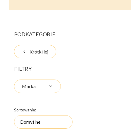
PODKATEGORIE
Krótki lej
FILTRY
Marka
Koniec filtrów
Lista produktów
Sortowanie:
Domyślne