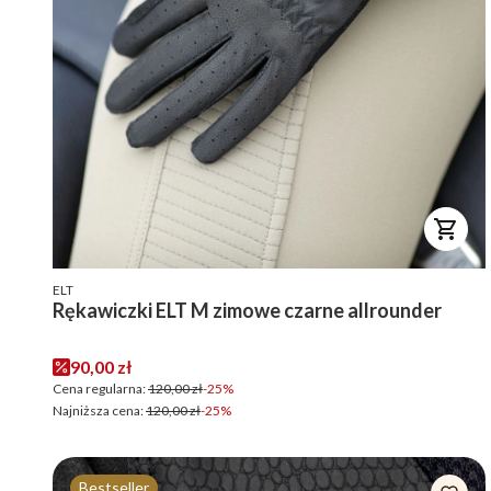
PRODUCENT
ELT
Rękawiczki ELT M zimowe czarne allrounder
Cena promocyjna
90,00 zł
Cena regularna:
120,00 zł
-25%
Najniższa cena:
120,00 zł
-25%
Bestseller