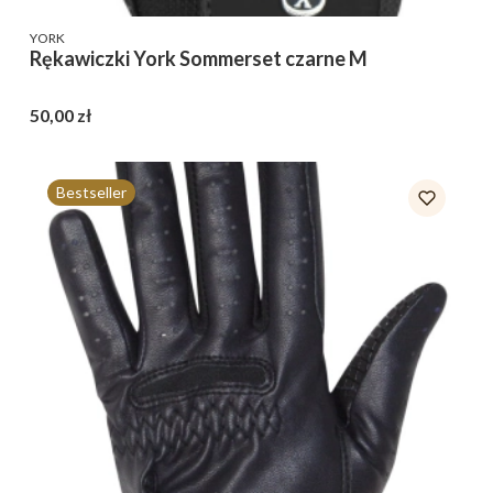
PRODUCENT
YORK
Rękawiczki York Sommerset czarne M
Cena
50,00 zł
Bestseller