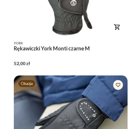
PRODUCENT
YORK
Rękawiczki York Monti czarne M
Cena
52,00 zł
Okazja