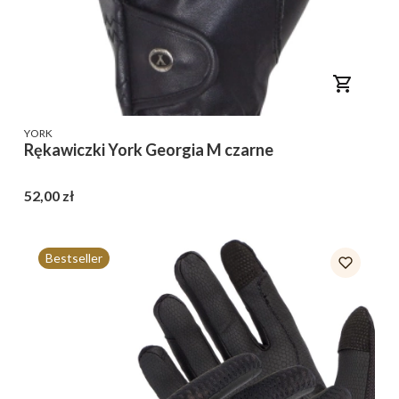
PRODUCENT
YORK
Rękawiczki York Georgia M czarne
Cena
52,00 zł
Bestseller