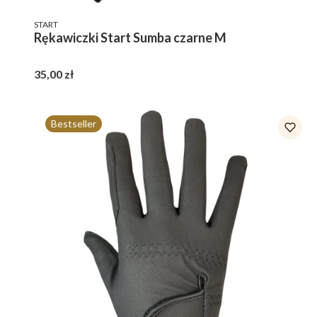
PRODUCENT
START
Rękawiczki Start Sumba czarne M
Cena
35,00 zł
Bestseller