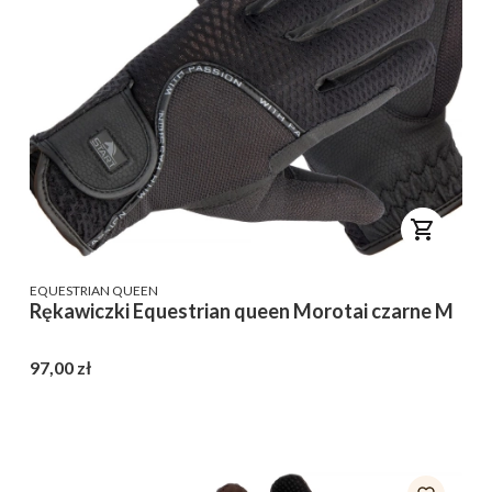
PRODUCENT
EQUESTRIAN QUEEN
Rękawiczki Equestrian queen Morotai czarne M
Cena
97,00 zł