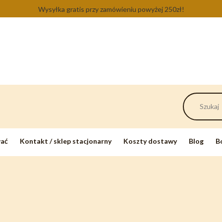
Wysyłka gratis przy zamówieniu powyżej 250zł!
wać
Kontakt / sklep stacjonarny
Koszty dostawy
Blog
B