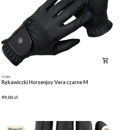
PRODUCENT
YORK
Rękawiczki Horsenjoy Vera czarne M
Cena
99,00 zł
Nowość