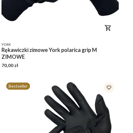
PRODUCENT
YORK
Rękawiczki zimowe York polarica grip M
ZIMOWE
Cena
70,00 zł
Bestseller