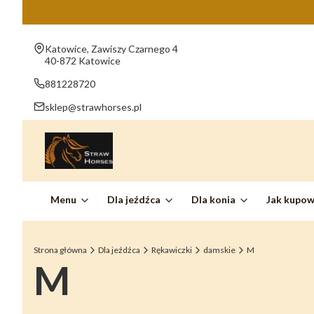
Adres:
Katowice, Zawiszy Czarnego 4
40-872 Katowice
881228720
sklep@strawhorses.pl
Menu
Dla jeźdźca
Dla konia
Jak kupo
Strona główna
Dla jeźdźca
Rękawiczki
damskie
M
M