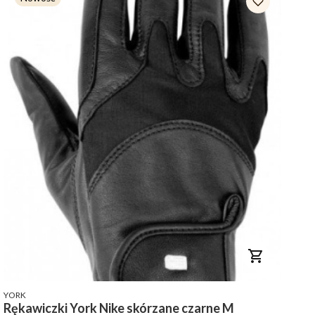
PRODUCENT
YORK
Rękawiczki York Nike skórzane czarne M