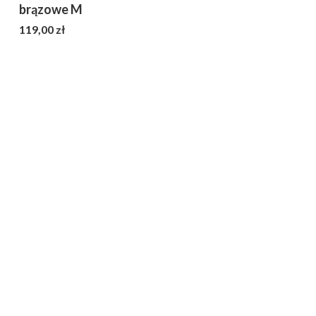
brązowe M
Cena
119,00 zł