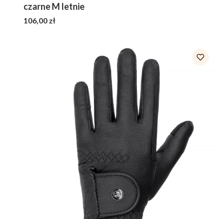
czarne M letnie
Cena
106,00 zł