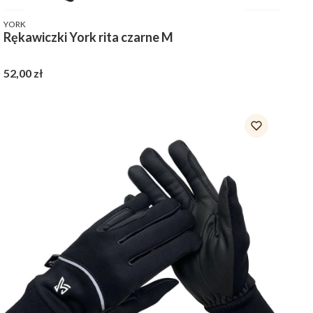
PRODUCENT
YORK
Rękawiczki York rita czarne M
Cena
52,00 zł