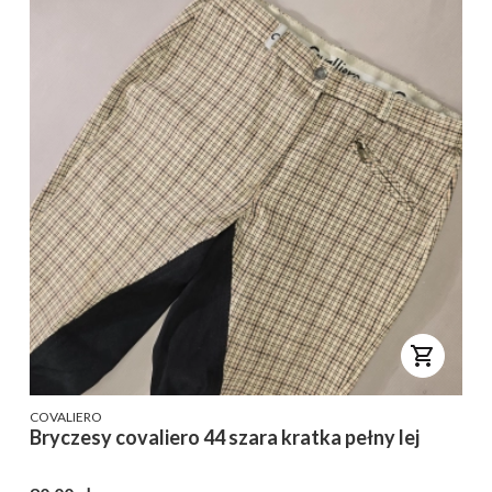
PRODUCENT
COVALIERO
Bryczesy covaliero 44 szara kratka pełny lej