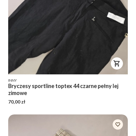
PRODUCENT
INNY
Bryczesy sportline toptex 44 czarne pełny lej
zimowe
Cena
70,00 zł