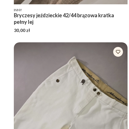
PRODUCENT
INNY
Bryczesy jeździeckie 42/44 brązowa kratka
pełny lej
Cena
30,00 zł