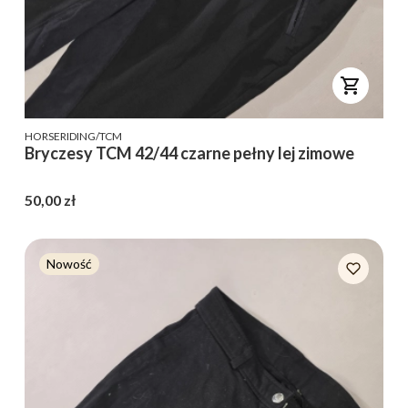
PRODUCENT
HORSERIDING/TCM
Bryczesy TCM 42/44 czarne pełny lej zimowe
Cena
50,00 zł
Nowość