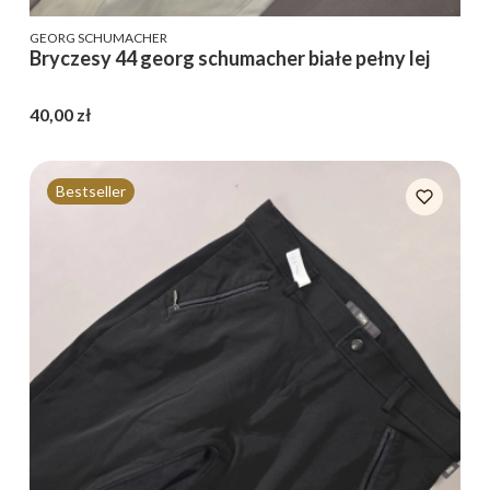
PRODUCENT
GEORG SCHUMACHER
Bryczesy 44 georg schumacher białe pełny lej
Cena
40,00 zł
Bestseller