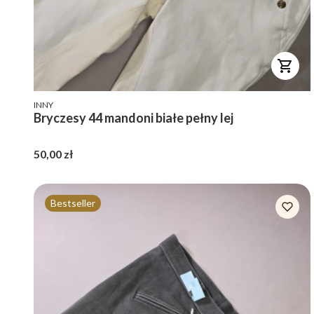
PRODUCENT
INNY
Bryczesy 44 mandoni białe pełny lej
Cena
50,00 zł
Bestseller