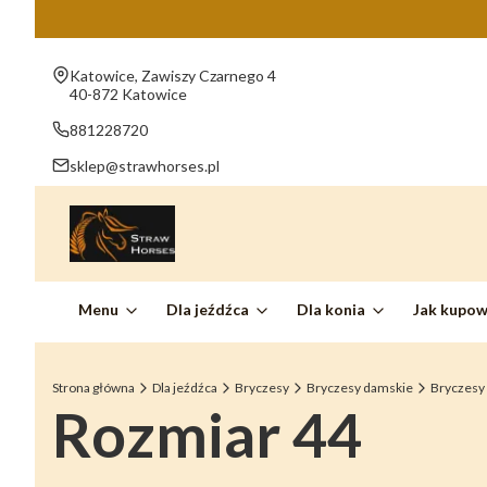
Adres:
Katowice, Zawiszy Czarnego 4
40-872 Katowice
881228720
sklep@strawhorses.pl
Menu
Dla jeźdźca
Dla konia
Jak kupo
Strona główna
Dla jeźdźca
Bryczesy
Bryczesy damskie
Bryczesy
Rozmiar 44