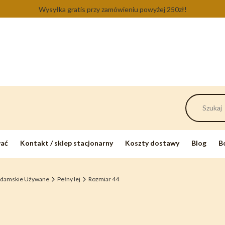
Wysyłka gratis przy zamówieniu powyżej 250zł!
wać
Kontakt / sklep stacjonarny
Koszty dostawy
Blog
B
 damskie Używane
Pełny lej
Rozmiar 44