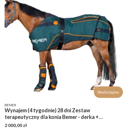
Niedostępny
PRODUCENT
BEMER
Wynajem (4 tygodnie) 28 dni Zestaw
terapeutyczny dla konia Bemer - derka +
ochraniacze
Cena
2 000,00 zł