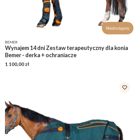
Niedostępny
PRODUCENT
BEMER
Wynajem 14 dni Zestaw terapeutyczny dla konia
Bemer - derka + ochraniacze
Cena
1 100,00 zł