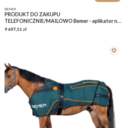
PRODUCENT
BEMER
PRODUKT DO ZAKUPU
TELEFONICZNIE/MAILOWO Bemer - aplikator na
szyję
Cena
9 697,51 zł