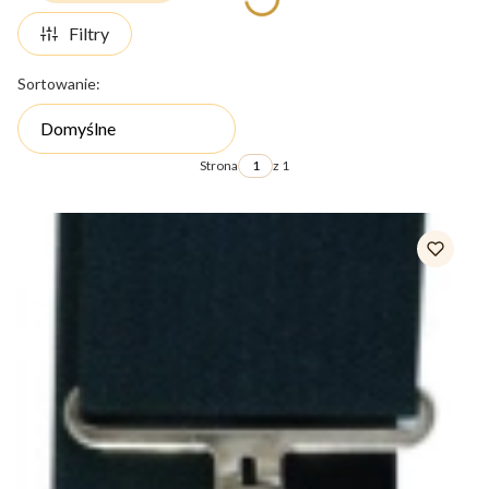
Filtry
Lista produktów
Sortowanie:
Domyślne
Strona
z 1