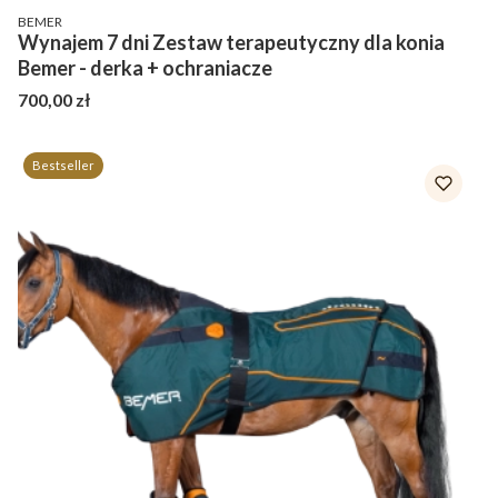
PRODUCENT
BEMER
Wynajem 7 dni Zestaw terapeutyczny dla konia
Bemer - derka + ochraniacze
Cena
700,00 zł
Bestseller