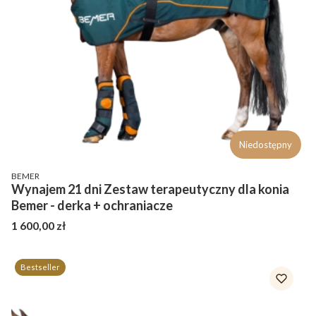
Niedostępny
PRODUCENT
BEMER
Wynajem 21 dni Zestaw terapeutyczny dla konia
Bemer - derka + ochraniacze
Cena
1 600,00 zł
Bestseller