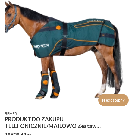
Niedostępny
PRODUCENT
BEMER
PRODUKT DO ZAKUPU
TELEFONICZNIE/MAILOWO Zestaw
terapeutyczny dla konia Bemer horse set - derka +
Cena
18 528,43 zł