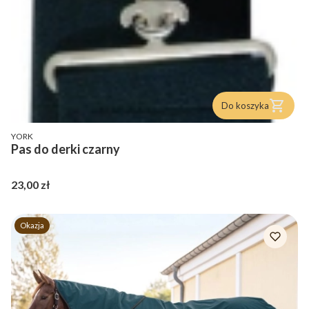
Do koszyka
PRODUCENT
YORK
Pas do derki czarny
Cena
23,00 zł
Okazja