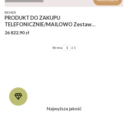
PRODUCENT
BEMER
PRODUKT DO ZAKUPU
TELEFONICZNIE/MAILOWO Zestaw
terapeutyczny dla konia Bemer horse premium -
Cena
26 822,90 zł
derka + ochraniacze + kaptur
Strona
z 1
Najwyższa jakość