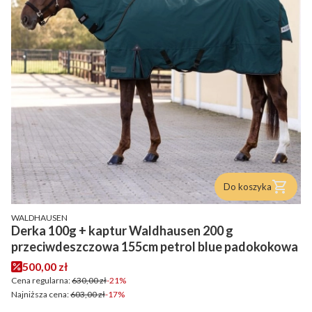
Do koszyka
PRODUCENT
WALDHAUSEN
Derka 100g + kaptur Waldhausen 200 g
przeciwdeszczowa 155cm petrol blue padokokowa
Cena promocyjna
500,00 zł
Cena regularna:
630,00 zł
-21%
Najniższa cena:
603,00 zł
-17%