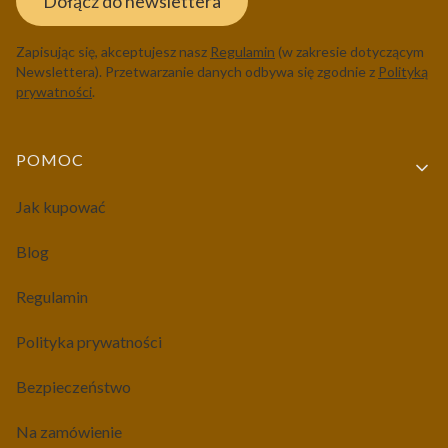
Dołącz do newslettera
Zapisując się, akceptujesz nasz
Regulamin
(w zakresie dotyczącym
Newslettera). Przetwarzanie danych odbywa się zgodnie z
Polityką
prywatności
.
Linki w stopce
POMOC
Jak kupować
Blog
Regulamin
Polityka prywatności
Bezpieczeństwo
Na zamówienie