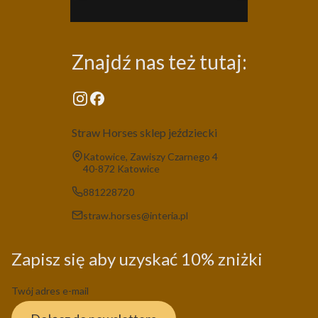
Znajdź nas też tutaj:
Straw Horses sklep jeździecki
Adres:
Katowice, Zawiszy Czarnego 4
40-872 Katowice
881228720
straw.horses@interia.pl
Zapisz się aby uzyskać 10% zniżki
Twój adres e-mail