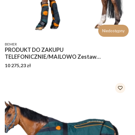
Niedostępny
PRODUCENT
BEMER
PRODUKT DO ZAKUPU
TELEFONICZNIE/MAILOWO Zestaw
terapeutyczny dla konia Bemer derka horse basic
Cena
10 275,23 zł