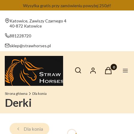
Wysyłka gratis przy zamówieniu powyżej 250zł!
Adres:
Katowice, Zawiszy Czarnego 4
40-872 Katowice
881228720
sklep@strawhorses.pl
Otwórz wyszukiwarkę
Produkty w ko
Szukaj
Zaloguj się
Koszyk
Men
Strona główna
Dla konia
Derki
Dla konia