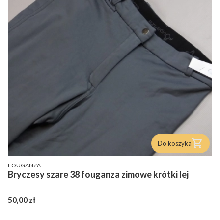
Do koszyka
PRODUCENT
FOUGANZA
Bryczesy szare 38 fouganza zimowe krótki lej
Cena
50,00 zł