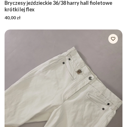
Bryczesy jeździeckie 36/38 harry hall fioletowe
krótki lej flex
Cena
40,00 zł