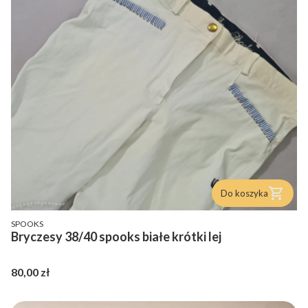
Do koszyka
PRODUCENT
SPOOKS
Bryczesy 38/40 spooks białe krótki lej
Cena
80,00 zł