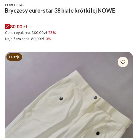
PRODUCENT
EURO-STAR
Bryczesy euro-star 38 białe krótki lej NOWE
Cena promocyjna
80,00 zł
Cena regularna:
300,00 zł
-73%
Najniższa cena:
80,00 zł
-0%
Okazja