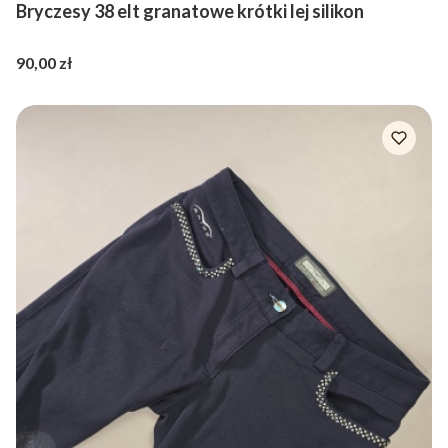
Bryczesy 38 elt granatowe krótki lej silikon
Cena
90,00 zł