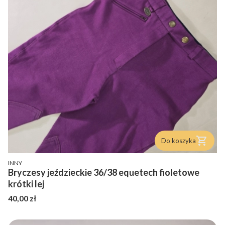
Do koszyka
PRODUCENT
INNY
Bryczesy jeździeckie 36/38 equetech fioletowe
krótki lej
Cena
40,00 zł