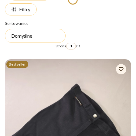
Filtry
Lista produktów
Sortowanie:
Domyślne
Strona
z 1
Bestseller