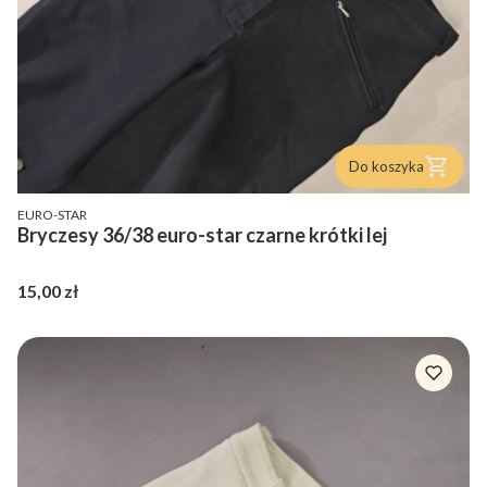
Do koszyka
PRODUCENT
EURO-STAR
Bryczesy 36/38 euro-star czarne krótki lej
Cena
15,00 zł