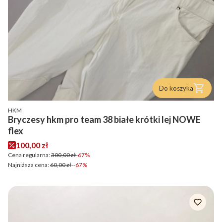
Do koszyka
PRODUCENT
HKM
Bryczesy hkm pro team 38 białe krótki lej NOWE
flex
Cena promocyjna
100,00 zł
Cena regularna:
300,00 zł
-67%
Najniższa cena:
60,00 zł
--67%