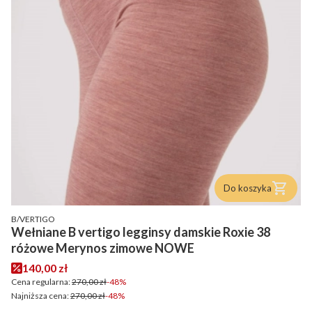
Do koszyka
PRODUCENT
B/VERTIGO
Wełniane B vertigo legginsy damskie Roxie 38
różowe Merynos zimowe NOWE
Cena promocyjna
140,00 zł
Cena regularna:
270,00 zł
-48%
Najniższa cena:
270,00 zł
-48%