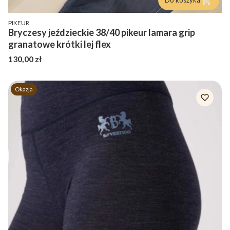
PRODUCENT
PIKEUR
Bryczesy jeździeckie 38/40 pikeur lamara grip
granatowe krótki lej flex
Cena
130,00 zł
Okazja