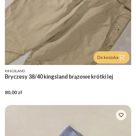
Do koszyka
PRODUCENT
KINGSLAND
Bryczesy 38/40 kingsland brązowe krótki lej
Cena
80,00 zł