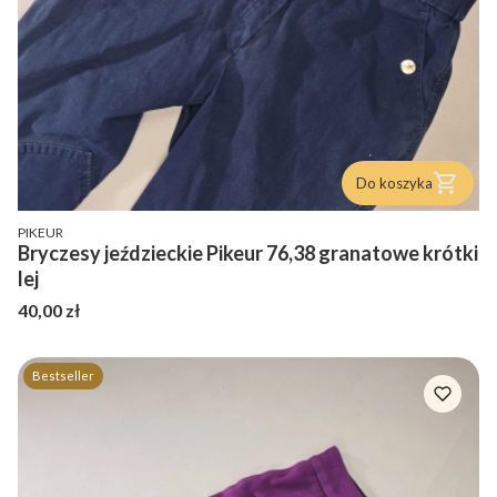
Do koszyka
PRODUCENT
PIKEUR
Bryczesy jeździeckie Pikeur 76,38 granatowe krótki
lej
Cena
40,00 zł
Bestseller