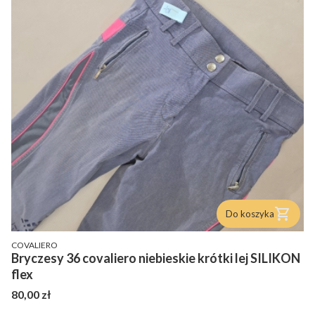
Do koszyka
PRODUCENT
COVALIERO
Bryczesy 36 covaliero niebieskie krótki lej SILIKON
flex
Cena
80,00 zł