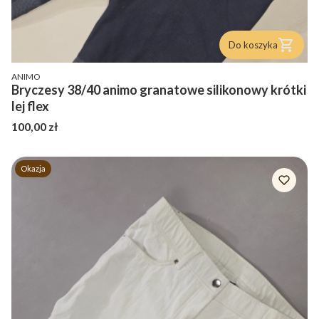
Do koszyka
PRODUCENT
ANIMO
Bryczesy 38/40 animo granatowe silikonowy krótki
lej flex
Cena
100,00 zł
Okazja