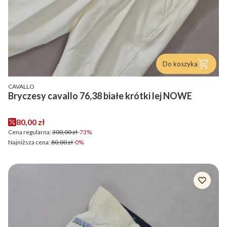
Do koszyka
PRODUCENT
CAVALLO
Bryczesy cavallo 76,38 białe krótki lej NOWE
Cena promocyjna
80,00 zł
Cena regularna:
300,00 zł
-73%
Najniższa cena:
80,00 zł
-0%