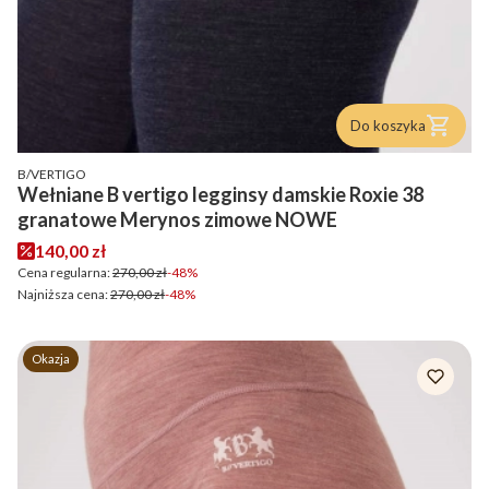
Do koszyka
PRODUCENT
B/VERTIGO
Wełniane B vertigo legginsy damskie Roxie 38
granatowe Merynos zimowe NOWE
Cena promocyjna
140,00 zł
Cena regularna:
270,00 zł
-48%
Najniższa cena:
270,00 zł
-48%
Okazja