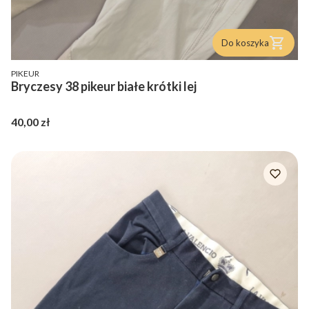
Do koszyka
PRODUCENT
PIKEUR
Bryczesy 38 pikeur białe krótki lej
Cena
40,00 zł