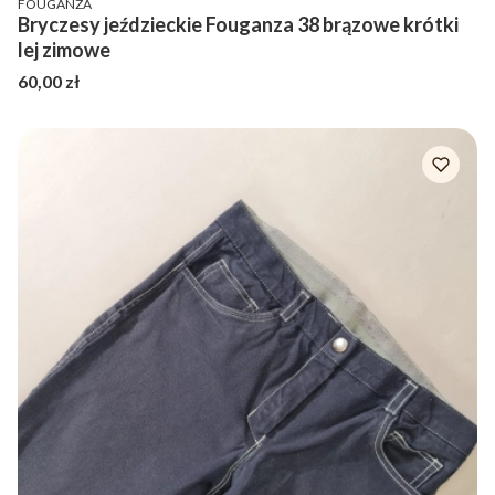
FOUGANZA
Bryczesy jeździeckie Fouganza 38 brązowe krótki
lej zimowe
Cena
60,00 zł