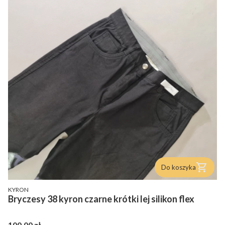
Do koszyka
PRODUCENT
KYRON
Bryczesy 38 kyron czarne krótki lej silikon flex
Cena
100,00 zł