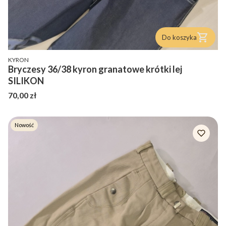
Do koszyka
PRODUCENT
KYRON
Bryczesy 36/38 kyron granatowe krótki lej
SILIKON
Cena
70,00 zł
Nowość