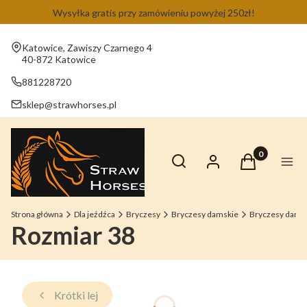
Wysyłka gratis przy zamówieniu powyżej 250zł!
Adres:
Katowice, Zawiszy Czarnego 4
40-872 Katowice
881228720
sklep@strawhorses.pl
Otwórz wyszukiwarkę
Produkty w ko
Szukaj
Zaloguj się
Koszyk
Men
Strona główna
Dla jeźdźca
Bryczesy
Bryczesy damskie
Bryczesy dams
Rozmiar 38
Krótki lej