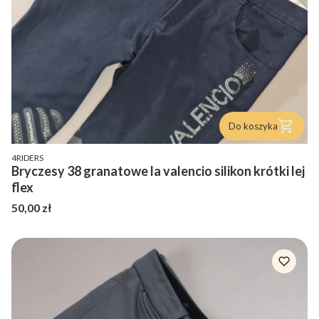
Do koszyka
PRODUCENT
4RIDERS
Bryczesy 38 granatowe la valencio silikon krótki lej
flex
Cena
50,00 zł