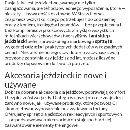
Pasja, jaką jest jeździectwo, wymaga nie tylko
zaangażowania, ale też odpowiedniego wyposażenia, które —
niestety — bywa dość kosztowne. W Straw Horses
znajdziesz wszystko, czego potrzebujesz do codziennej
pracy z koniem, treningów i zawodów — bez przepłacania i
bez kompromisów jakościowych. Z myślą o wszystkich
miłośnikach wierzchowców stworzyliśmy
tani sklep
jeździecki
pełen sprawdzonego markowego
sprzętu
,
wygodnej
odzieży
i praktycznych dodatków w rozsądnych
cenach. Niezależnie od tego, czy dopiero zaczynasz swoją
przygodę ze stajnią, czy jeździsz od lat, możesz liczyć na
produkty dopasowane do Twoich potrzeb.
Akcesoria jeździeckie nowe i
używane
Dobrze dobrane akcesoria dla jeźdźców poprawiają komfort
i bezpieczeństwo jazdy. Dlatego w naszej ofercie znajdziesz
zarówno nowe, jak i używane produkty, które pozwolą Ci
skompletować wyposażenie bez wydawania fortuny.
Oferujemy sprzęt dla jeźdźców rekreacyjnych i sportowych
— od podstawowych akcesoriów do stajni po bardziej
zaawansowane elementy treningowe.