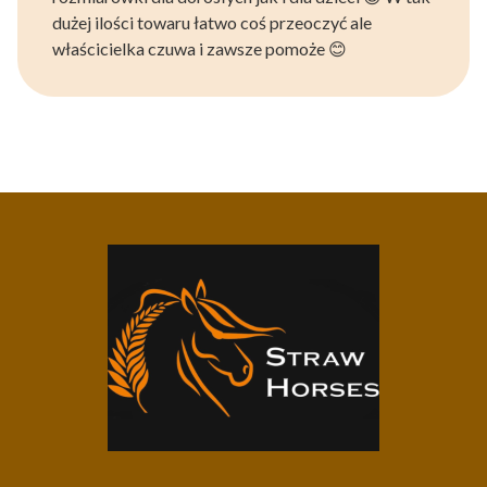
dużej ilości towaru łatwo coś przeoczyć ale
właścicielka czuwa i zawsze pomoże 😊