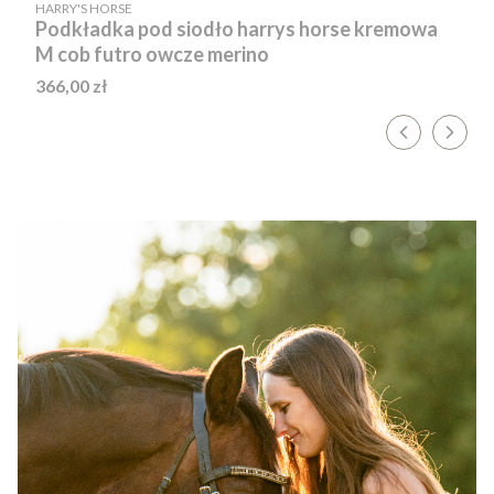
PRODUCENT
HARRY'S HORSE
Podkładka pod siodło harrys horse kremowa
M cob futro owcze merino
Cena
366,00 zł