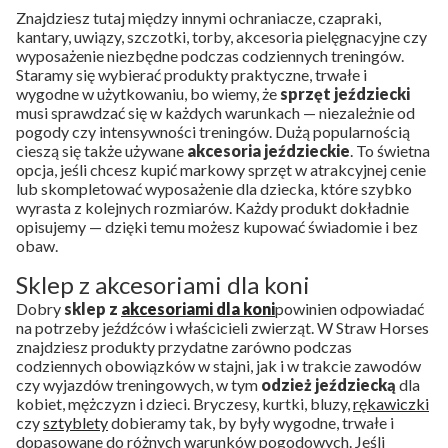
Znajdziesz tutaj między innymi ochraniacze, czapraki,
kantary, uwiązy, szczotki, torby, akcesoria pielęgnacyjne czy
wyposażenie niezbędne podczas codziennych treningów.
Staramy się wybierać produkty praktyczne, trwałe i
wygodne w użytkowaniu, bo wiemy, że
sprzęt jeździecki
musi sprawdzać się w każdych warunkach — niezależnie od
pogody czy intensywności treningów. Dużą popularnością
cieszą się także używane
akcesoria jeździeckie
. To świetna
opcja, jeśli chcesz kupić markowy sprzęt w atrakcyjnej cenie
lub skompletować wyposażenie dla dziecka, które szybko
wyrasta z kolejnych rozmiarów. Każdy produkt dokładnie
opisujemy — dzięki temu możesz kupować świadomie i bez
obaw.
Sklep z akcesoriami dla koni
Dobry
sklep z
akcesoriami dla koni
powinien odpowiadać
na potrzeby jeźdźców i właścicieli zwierząt. W Straw Horses
znajdziesz produkty przydatne zarówno podczas
codziennych obowiązków w stajni, jak i w trakcie zawodów
czy wyjazdów treningowych, w tym
odzież jeździecką
dla
kobiet, mężczyzn i dzieci. Bryczesy, kurtki, bluzy,
rękawiczki
czy
sztyblety
dobieramy tak, by były wygodne, trwałe i
dopasowane do różnych warunków pogodowych. Jeśli