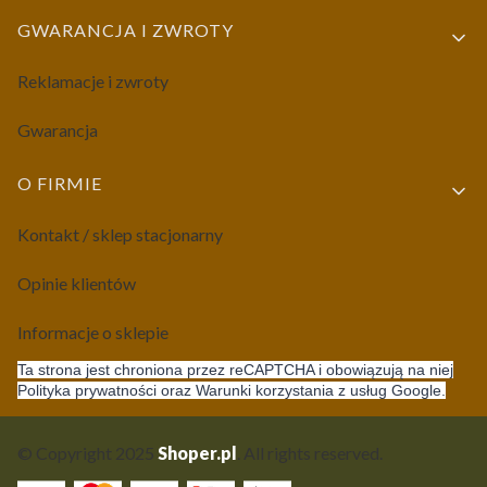
GWARANCJA I ZWROTY
Reklamacje i zwroty
Gwarancja
O FIRMIE
Kontakt / sklep stacjonarny
Opinie klientów
Informacje o sklepie
Ta strona jest chroniona przez reCAPTCHA i obowiązują na niej
Polityka prywatności oraz Warunki korzystania z usług Google.
© Copyright 2025
Shoper.pl
. All rights reserved.