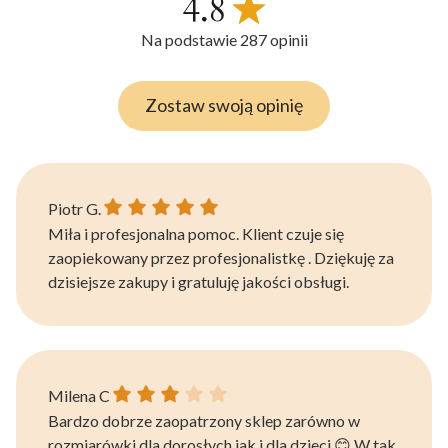
Na podstawie 287 opinii
Zostaw swoją opinię
Piotr G. gave a rating of: 5
Piotr G.
Miła i profesjonalna pomoc. Klient czuje się
zaopiekowany przez profesjonalistkę . Dziękuję za
dzisiejsze zakupy i gratuluję jakości obsługi.
Milena C gave a rating of: 3
Milena C
Bardzo dobrze zaopatrzony sklep zarówno w
rozmiarówki dla dorosłych jak i dla dzieci 😊 W tak