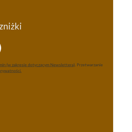
zniżki
min (w zakresie dotyczącym Newslettera)
. Przetwarzanie
prywatności.