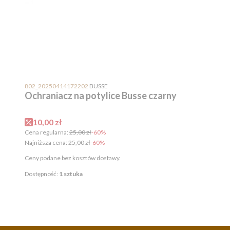
PRODUCENT
802_20250414172202
BUSSE
Ochraniacz na potylice Busse czarny
Cena promocyjna
10,00 zł
Cena regularna:
25,00 zł
-60%
Najniższa cena:
25,00 zł
-60%
Ceny podane bez kosztów dostawy.
Dostępność:
1 sztuka