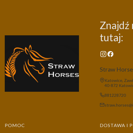
Znajdź 
tutaj:
Straw Horses
Adres:
Katowice, Zawi
40-872 Katowi
881228720
straw.horses@i
Linki w stopce
POMOC
DOSTAWA I 