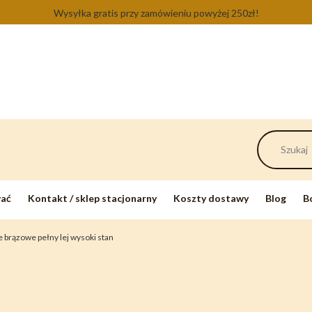
Wysyłka gratis przy zamówieniu powyżej 250zł!
wać
Kontakt / sklep stacjonarny
Koszty dostawy
Blog
B
 brązowe pełny lej wysoki stan