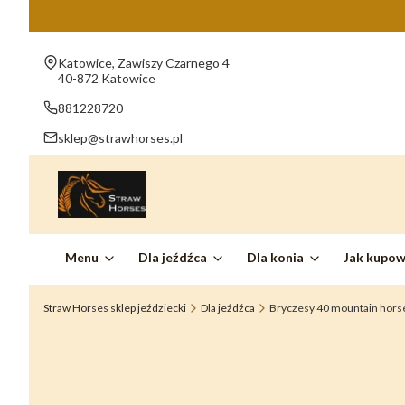
Adres:
Katowice, Zawiszy Czarnego 4
40-872 Katowice
881228720
sklep@strawhorses.pl
Menu
Dla jeźdźca
Dla konia
Jak kupo
Straw Horses sklep jeździecki
Dla jeźdźca
Bryczesy 40 mountain horse