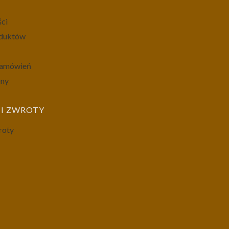
ści
oduktów
 zamówień
ony
I ZWROTY
roty