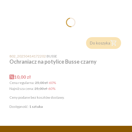
Do koszyka
PRODUCENT
802_20250414172202
BUSSE
Ochraniacz na potylice Busse czarny
Cena promocyjna
10,00 zł
Cena regularna:
25,00 zł
-60%
Najniższa cena:
25,00 zł
-60%
Ceny podane bez kosztów dostawy.
Dostępność:
1 sztuka