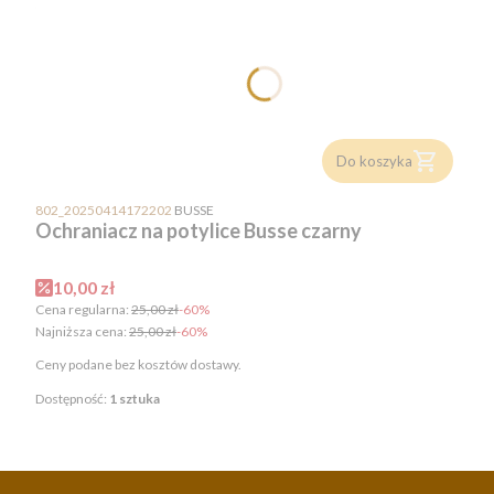
Do koszyka
PRODUCENT
802_20250414172202
BUSSE
Ochraniacz na potylice Busse czarny
Cena promocyjna
10,00 zł
Cena regularna:
25,00 zł
-60%
Najniższa cena:
25,00 zł
-60%
Ceny podane bez kosztów dostawy.
Dostępność:
1 sztuka