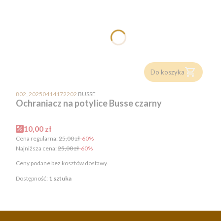
Do koszyka
PRODUCENT
802_20250414172202
BUSSE
Ochraniacz na potylice Busse czarny
Cena promocyjna
10,00 zł
Cena regularna:
25,00 zł
-60%
Najniższa cena:
25,00 zł
-60%
Ceny podane bez kosztów dostawy.
Dostępność:
1 sztuka