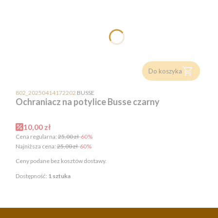
Do koszyka
PRODUCENT
802_20250414172202
BUSSE
Ochraniacz na potylice Busse czarny
Cena promocyjna
10,00 zł
Cena regularna:
25,00 zł
-60%
Najniższa cena:
25,00 zł
-60%
Ceny podane bez kosztów dostawy.
Dostępność:
1 sztuka