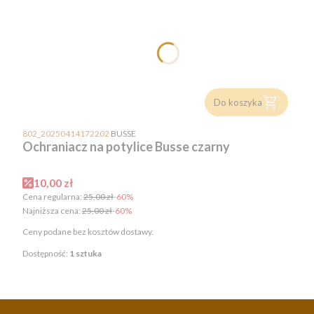
Do koszyka
PRODUCENT
802_20250414172202
BUSSE
Ochraniacz na potylice Busse czarny
Cena promocyjna
10,00 zł
Cena regularna:
25,00 zł
-60%
Najniższa cena:
25,00 zł
-60%
Ceny podane bez kosztów dostawy.
Dostępność:
1 sztuka