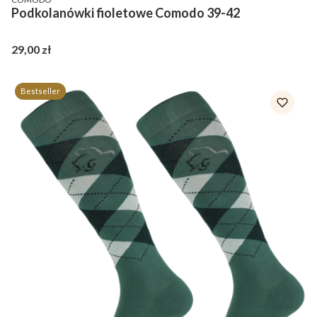
Podkolanówki fioletowe Comodo 39-42
Cena
29,00 zł
Bestseller