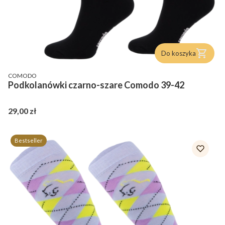
Do koszyka
PRODUCENT
COMODO
Podkolanówki czarno-szare Comodo 39-42
Cena
29,00 zł
Bestseller