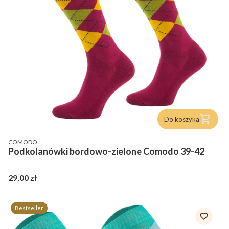
Do koszyka
PRODUCENT
COMODO
Podkolanówki bordowo-zielone Comodo 39-42
Cena
29,00 zł
Bestseller