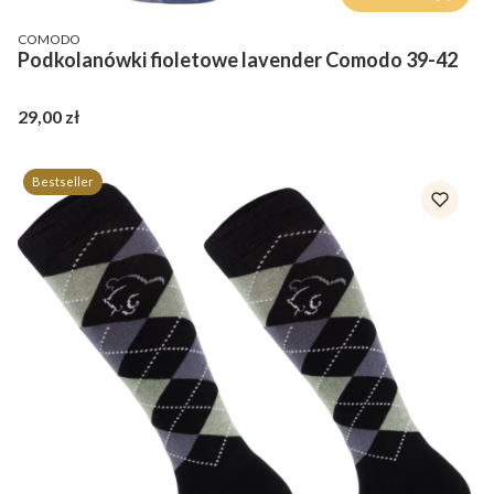
PRODUCENT
COMODO
Podkolanówki fioletowe lavender Comodo 39-42
Cena
29,00 zł
Bestseller