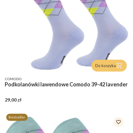
Do koszyka
PRODUCENT
COMODO
Podkolanówki lawendowe Comodo 39-42 lavender
Cena
29,00 zł
Bestseller