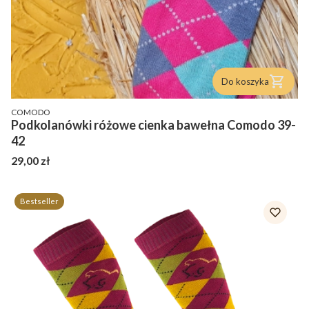
Do koszyka
PRODUCENT
COMODO
Podkolanówki różowe cienka bawełna Comodo 39-
42
Cena
29,00 zł
Bestseller