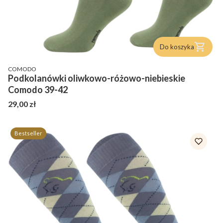
Do koszyka
PRODUCENT
COMODO
Podkolanówki oliwkowo-różowo-niebieskie
Comodo 39-42
Cena
29,00 zł
Bestseller