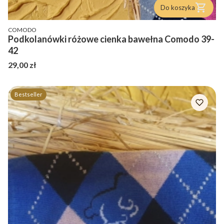
Do koszyka
PRODUCENT
COMODO
Podkolanówki różowe cienka bawełna Comodo 39-
42
Cena
29,00 zł
Bestseller