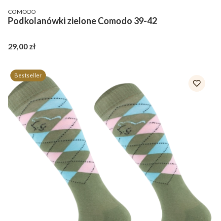
PRODUCENT
COMODO
Podkolanówki zielone Comodo 39-42
Cena
29,00 zł
Bestseller