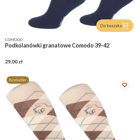
Do koszyka
PRODUCENT
COMODO
Podkolanówki granatowe Comodo 39-42
Cena
29,00 zł
Bestseller