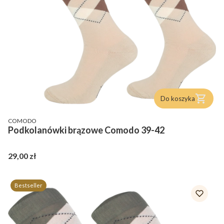
Do koszyka
PRODUCENT
COMODO
Podkolanówki brązowe Comodo 39-42
Cena
29,00 zł
Bestseller