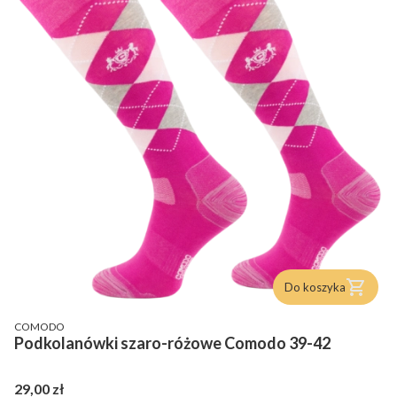
Do koszyka
PRODUCENT
COMODO
Podkolanówki szaro-różowe Comodo 39-42
Cena
29,00 zł