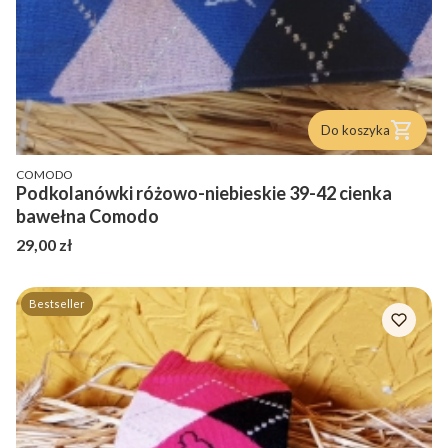
Do koszyka
PRODUCENT
COMODO
Podkolanówki różowo-niebieskie 39-42 cienka
bawełna Comodo
Cena
29,00 zł
Bestseller