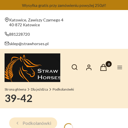
Wysyłka gratis przy zamówieniu powyżej 250zł!
Adres:
Katowice, Zawiszy Czarnego 4
40-872 Katowice
881228720
sklep@strawhorses.pl
Otwórz wyszukiwarkę
Produkty w ko
Szukaj
Zaloguj się
Koszyk
Men
Strona główna
Dla jeźdźca
Podkolanówki
39-42
Podkolanówki