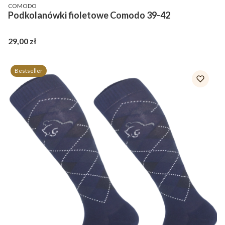
PRODUCENT
COMODO
Podkolanówki fioletowe Comodo 39-42
Cena
29,00 zł
Bestseller