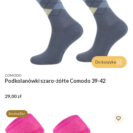
Do koszyka
PRODUCENT
COMODO
Podkolanówki szaro-żółte Comodo 39-42
Cena
29,00 zł
Bestseller