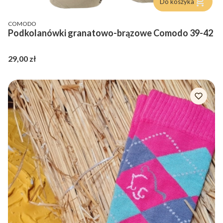
Do koszyka
PRODUCENT
COMODO
Podkolanówki granatowo-brązowe Comodo 39-42
Cena
29,00 zł