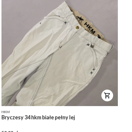
PRODUCENT
HKM
Bryczesy 34 hkm białe pełny lej