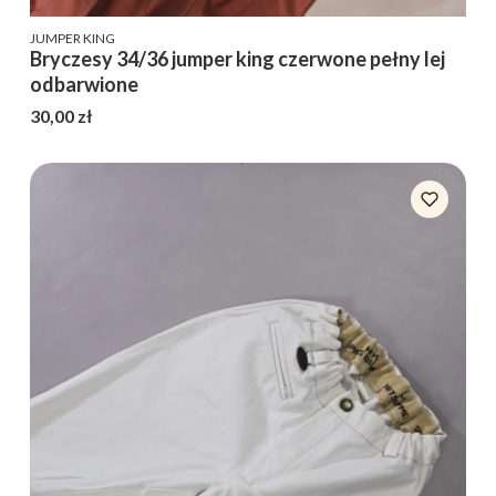
PRODUCENT
JUMPER KING
Bryczesy 34/36 jumper king czerwone pełny lej
odbarwione
Cena
30,00 zł