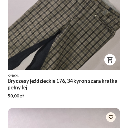
PRODUCENT
KYRON
Bryczesy jeździeckie 176, 34 kyron szara kratka
pełny lej
Cena
50,00 zł