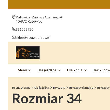
Adres:
Katowice, Zawiszy Czarnego 4
40-872 Katowice
881228720
sklep@strawhorses.pl
Menu
Dla jeźdźca
Dla konia
Jak kupo
Strona główna
Dla jeźdźca
Bryczesy
Bryczesy damskie
Bryczesy
Rozmiar 34