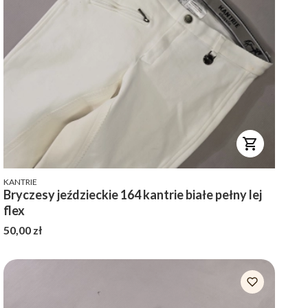
PRODUCENT
KANTRIE
Bryczesy jeździeckie 164 kantrie białe pełny lej
flex
Cena
50,00 zł