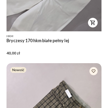
PRODUCENT
HKM
Bryczesy 170 hkm białe pełny lej
Cena
40,00 zł
Nowość