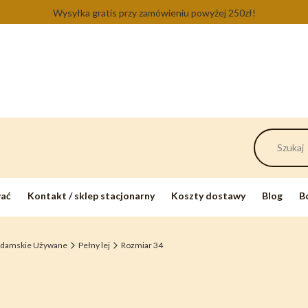
Wysyłka gratis przy zamówieniu powyżej 250zł!
wać
Kontakt / sklep stacjonarny
Koszty dostawy
Blog
B
 damskie Używane
Pełny lej
Rozmiar 34