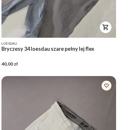
PRODUCENT
LOESDAU
Bryczesy 34 loesdau szare pełny lej flex
Cena
40,00 zł