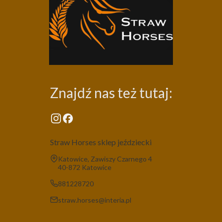
Znajdź nas też tutaj:
Straw Horses sklep jeździecki
Adres:
Katowice, Zawiszy Czarnego 4
40-872 Katowice
881228720
straw.horses@interia.pl