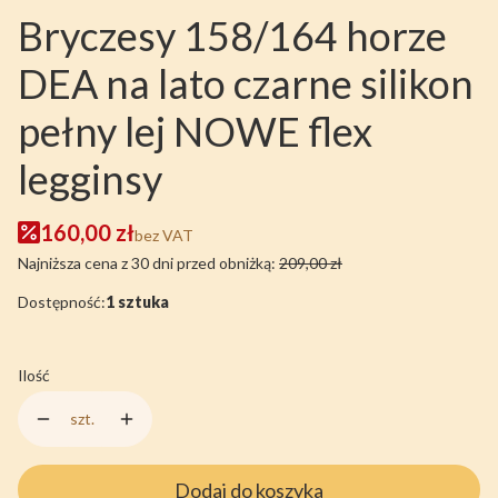
Bryczesy 158/164 horze
DEA na lato czarne silikon
pełny lej NOWE flex
legginsy
160,00 zł
bez VAT
Najniższa cena z 30 dni przed obniżką:
209,00 zł
Dostępność:
1 sztuka
Ilość
szt.
Dodaj do koszyka