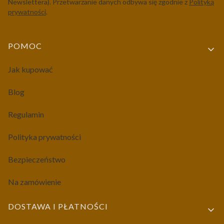
Newslettera). Przetwarzanie danych odbywa się zgodnie z
Polityką
prywatności
.
Linki w stopce
POMOC
Jak kupować
Blog
Regulamin
Polityka prywatności
Bezpieczeństwo
Na zamówienie
DOSTAWA I PŁATNOŚCI