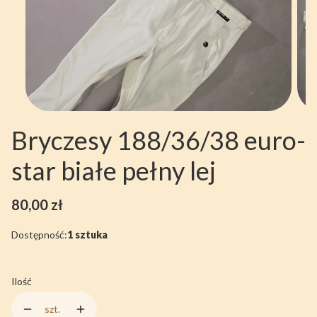
Bryczesy 188/36/38 euro-
star białe pełny lej
Cena
80,00 zł
Dostępność:
1 sztuka
Ilość
szt.