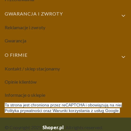
GWARANCJA I ZWROTY
Reklamacje i zwroty
Gwarancja
O FIRMIE
Kontakt / sklep stacjonarny
Opinie klientów
Informacje o sklepie
Ta strona jest chroniona przez reCAPTCHA i obowiązują na niej
Polityka prywatności oraz Warunki korzystania z usług Google.
© Copyright 2025
Shoper.pl
. All rights reserved.