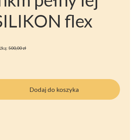
LIKON flex
żką:
500,00 zł
Dodaj do koszyka