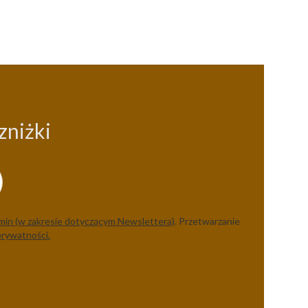
zniżki
min (w zakresie dotyczącym Newslettera)
. Przetwarzanie
prywatności.