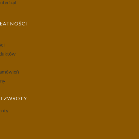
nteria.pl
PŁATNOŚCI
ści
oduktów
 zamówień
ony
I ZWROTY
roty