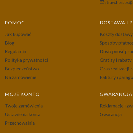
straw.horses@i
Linki w stopce
POMOC
DOSTAWA I 
Jak kupować
Koszty dostawy
Blog
Sposoby płatno
Regulamin
Dostępność pr
Polityka prywatności
Gratisy i rabaty
Bezpieczeństwo
Czas realizacji
Na zamówienie
Faktury i parag
MOJE KONTO
GWARANCJA 
Twoje zamówienia
Reklamacje i zw
Ustawienia konta
Gwarancja
Przechowalnia