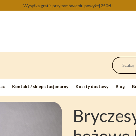
Wysyłka gratis przy zamówieniu powyżej 250zł!
wać
Kontakt / sklep stacjonarny
Koszty dostawy
Blog
B
Bryczes
beżowe 