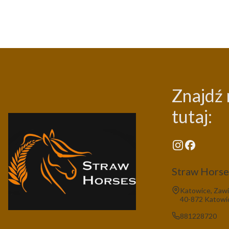
Znajdź 
tutaj:
Straw Horses
Adres:
Katowice, Zawi
40-872 Katowi
881228720