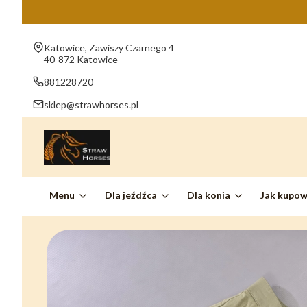
Adres:
Katowice, Zawiszy Czarnego 4
40-872 Katowice
881228720
sklep@strawhorses.pl
Menu
Dla jeźdźca
Dla konia
Jak kupo