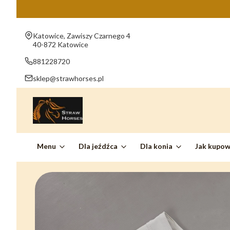
Adres:
Katowice, Zawiszy Czarnego 4
40-872 Katowice
881228720
sklep@strawhorses.pl
Menu
Dla jeźdźca
Dla konia
Jak kupo