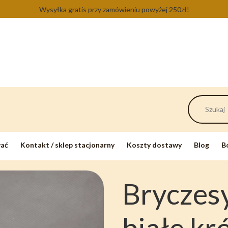
Wysyłka gratis przy zamówieniu powyżej 250zł!
wać
Kontakt / sklep stacjonarny
Koszty dostawy
Blog
B
Bryczes
białe kr