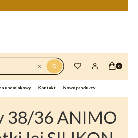
Produkty w ko
Ulubione
Zaloguj się
Koszyk
Wyczyść
Szukaj
on upominkowy
Kontakt
Nowe produkty
y 38/36 ANIMO
ótki lej SILIKON