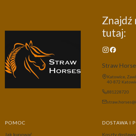
Znajdź 
tutaj:
Straw Horses
Adres:
Katowice, Zawi
40-872 Katowi
881228720
straw.horses@i
Linki w stopce
POMOC
DOSTAWA I 
Jak kupować
Koszty dostawy