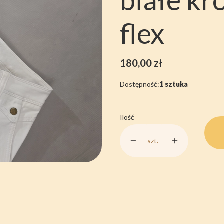
flex
Cena
180,00 zł
Dostępność:
1 sztuka
Ilość
szt.