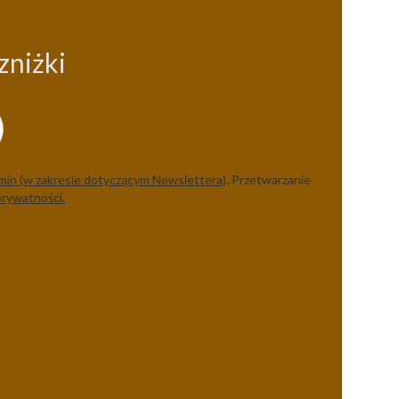
zniżki
min (w zakresie dotyczącym Newslettera)
. Przetwarzanie
prywatności.