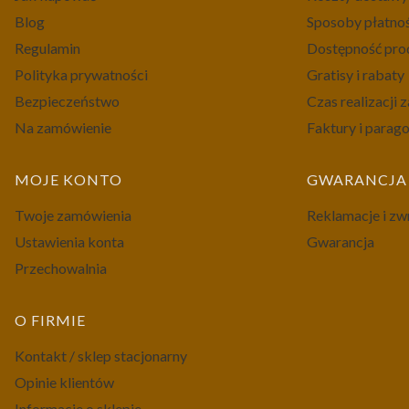
Blog
Sposoby płatno
Regulamin
Dostępność pr
Polityka prywatności
Gratisy i rabaty
Bezpieczeństwo
Czas realizacji
Na zamówienie
Faktury i parag
MOJE KONTO
GWARANCJA 
Twoje zamówienia
Reklamacje i zw
Ustawienia konta
Gwarancja
Przechowalnia
O FIRMIE
Kontakt / sklep stacjonarny
Opinie klientów
Informacje o sklepie