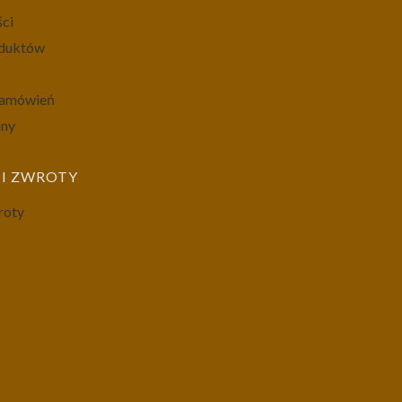
ści
oduktów
 zamówień
ony
I ZWROTY
roty