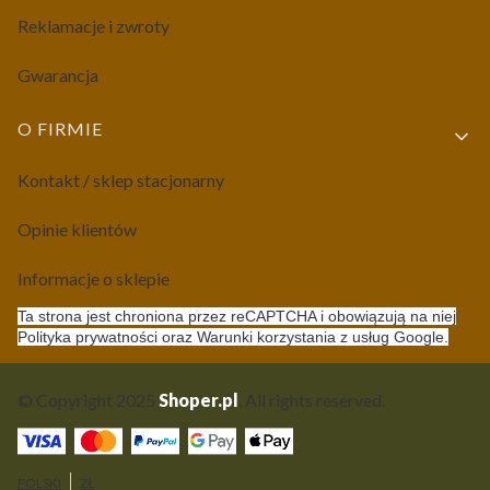
Reklamacje i zwroty
Gwarancja
O FIRMIE
Kontakt / sklep stacjonarny
Opinie klientów
Informacje o sklepie
Ta strona jest chroniona przez reCAPTCHA i obowiązują na niej
Polityka prywatności oraz Warunki korzystania z usług Google.
© Copyright 2025
Shoper.pl
. All rights reserved.
POLSKI
ZŁ