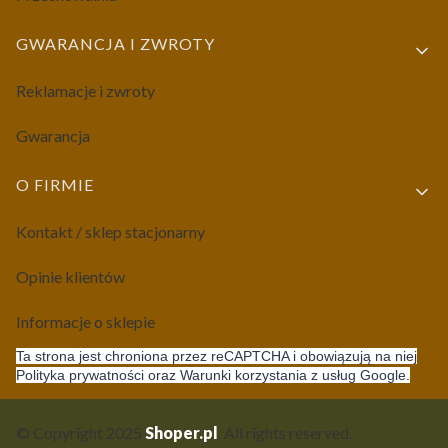
GWARANCJA I ZWROTY
Reklamacje i zwroty
Gwarancja
O FIRMIE
Kontakt / sklep stacjonarny
Opinie klientów
Informacje o sklepie
Ta strona jest chroniona przez reCAPTCHA i obowiązują na niej
Polityka prywatności oraz Warunki korzystania z usług Google.
© Copyright 2025
Shoper.pl
. All rights reserved.