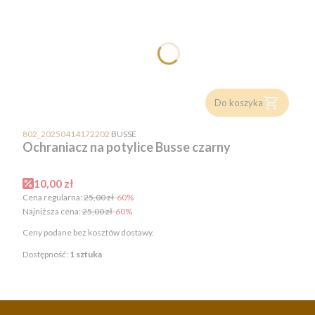
Do koszyka
PRODUCENT
802_20250414172202
BUSSE
Ochraniacz na potylice Busse czarny
Cena promocyjna
10,00 zł
Cena regularna:
25,00 zł
-60%
Najniższa cena:
25,00 zł
-60%
Ceny podane bez kosztów dostawy.
Dostępność:
1 sztuka