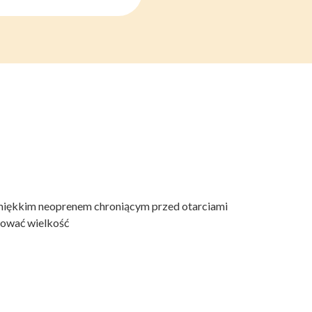
 miękkim neoprenem chroniącym przed otarciami
sować wielkość