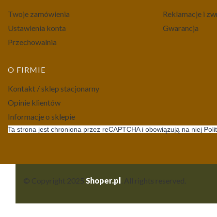
Twoje zamówienia
Reklamacje i zw
Ustawienia konta
Gwarancja
Przechowalnia
O FIRMIE
Kontakt / sklep stacjonarny
Opinie klientów
Informacje o sklepie
Ta strona jest chroniona przez reCAPTCHA i obowiązują na niej Poli
© Copyright 2025
Shoper.pl
. All rights reserved.