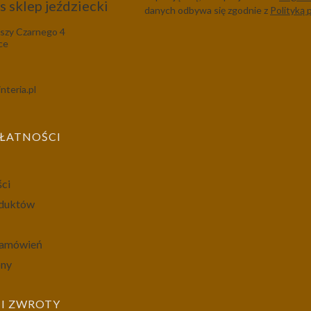
 sklep jeździecki
danych odbywa się zgodnie z
Polityką 
szy Czarnego 4
ce
nteria.pl
PŁATNOŚCI
ści
oduktów
 zamówień
ony
I ZWROTY