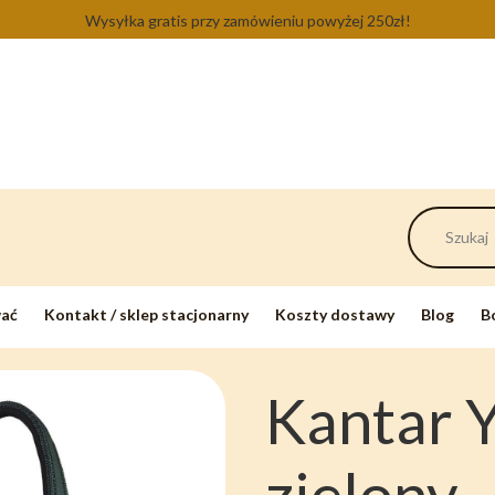
Wysyłka gratis przy zamówieniu powyżej 250zł!
wać
Kontakt / sklep stacjonarny
Koszty dostawy
Blog
B
Kantar Y
zielony