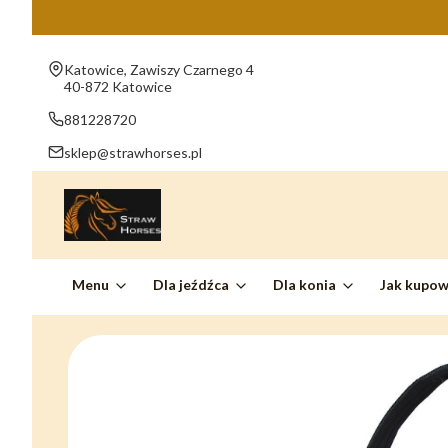
Adres:
Katowice, Zawiszy Czarnego 4
40-872 Katowice
881228720
sklep@strawhorses.pl
Menu
Dla jeźdźca
Dla konia
Jak kupo