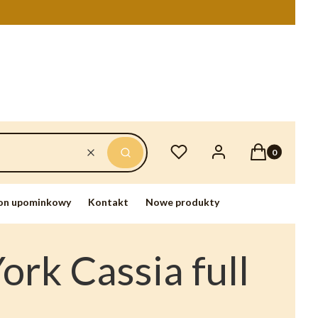
Produkty w ko
Ulubione
Zaloguj się
Koszyk
Wyczyść
Szukaj
on upominkowy
Kontakt
Nowe produkty
ork Cassia full