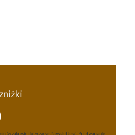
zniżki
min (w zakresie dotyczącym Newslettera)
. Przetwarzanie