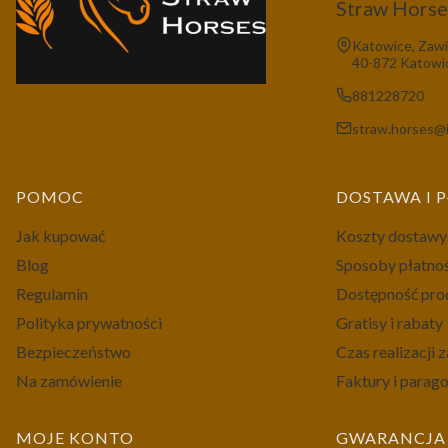
Straw Horses
Adres:
Katowice, Zawi
40-872 Katowi
881228720
straw.horses@i
Linki w stopce
POMOC
DOSTAWA I 
Jak kupować
Koszty dostawy
Blog
Sposoby płatno
Regulamin
Dostępność pr
Polityka prywatności
Gratisy i rabaty
Bezpieczeństwo
Czas realizacji
Na zamówienie
Faktury i parag
MOJE KONTO
GWARANCJA 