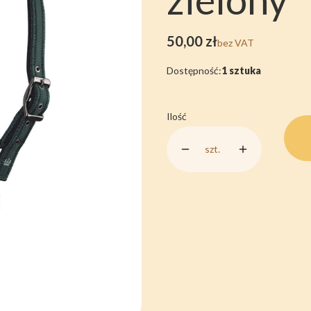
Cena
50,00 zł
bez VAT
Dostępność:
1 sztuka
Ilość
szt.