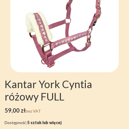
Kantar York Cyntia
różowy FULL
Cena
59,00 zł
bez VAT
Dostępność:
5 sztuk lub więcej