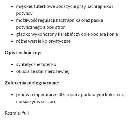
miękkie, futerkowe podszycie przy nachrapniku i
potylicy
możliwość regulacji nachrapnika oraz paska
potylicznego z obu stron
gładko wykończony karabińczyk nie obciera konia
różne wersje kolorystyczne
Opis techniczny:
syntetyczne futerko
okucia ze stali nierdzewnej
Zalecenia pielęgnacyjne:
prać w temperaturze 30 stopni z podobnymi kolorami,
nie suszyć w suszarc
Rozmiar full