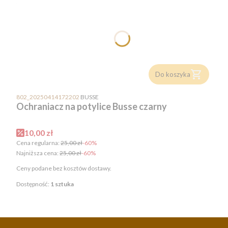
Do koszyka
PRODUCENT
802_20250414172202
BUSSE
Ochraniacz na potylice Busse czarny
Cena promocyjna
10,00 zł
Cena regularna:
25,00 zł
-60%
Najniższa cena:
25,00 zł
-60%
Ceny podane bez kosztów dostawy.
Dostępność:
1 sztuka