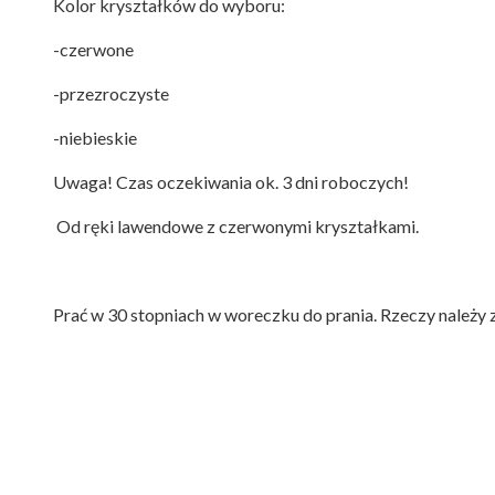
Kolor kryształków do wyboru:
-czerwone
-przezroczyste
-niebieskie
Uwaga! Czas oczekiwania ok. 3 dni roboczych!
Od ręki lawendowe z czerwonymi kryształkami.
Prać w 30 stopniach w woreczku do prania. Rzeczy należy 