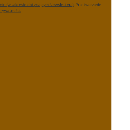
min (w zakresie dotyczącym Newslettera)
. Przetwarzanie
prywatności.