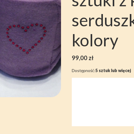
serdusz
kolory
Cena
99,00 zł
Dostępność:
5 sztuk lub więcej
Wybierz wariant produktu:
Poszczególne warianty mogą różni
*
Kolor owijek
Wybierz