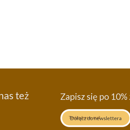
nas też
Zapisz się po 10% 
Dołącz do newslettera
Twój adres e-mail