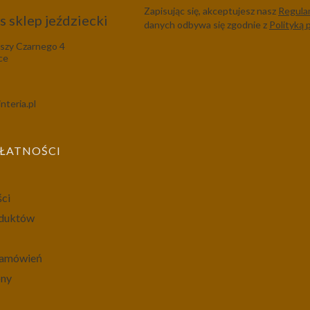
Zapisując się, akceptujesz nasz
Regula
 sklep jeździecki
danych odbywa się zgodnie z
Polityką 
szy Czarnego 4
ce
nteria.pl
PŁATNOŚCI
ści
oduktów
 zamówień
ony