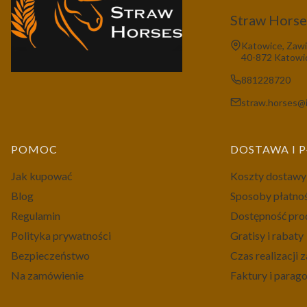
Straw Horses
Adres:
Katowice, Zawi
40-872 Katowi
881228720
straw.horses@i
Linki w stopce
POMOC
DOSTAWA I 
Jak kupować
Koszty dostawy
Blog
Sposoby płatno
Regulamin
Dostępność pr
Polityka prywatności
Gratisy i rabaty
Bezpieczeństwo
Czas realizacji
Na zamówienie
Faktury i parag