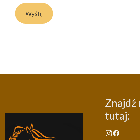
Wyślij
Znajdź 
tutaj: