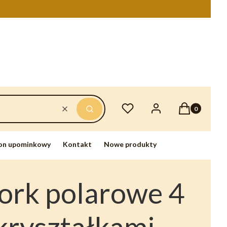
Produkty w ko
Ulubione
Zaloguj się
Koszyk
Wyczyść
Szukaj
on upominkowy
Kontakt
Nowe produkty
ork polarowe 4
 kryształkami -