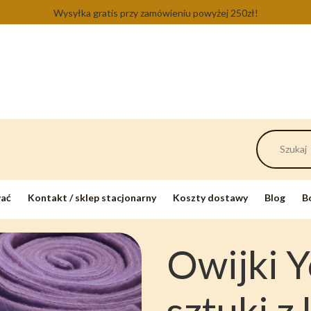
Wysyłka gratis przy zamówieniu powyżej 250zł!
wać
Kontakt / sklep stacjonarny
Koszty dostawy
Blog
B
Owijki Y
sztuki z