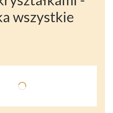
ka wszystkie
ć się ceną