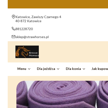
Adres:
Katowice, Zawiszy Czarnego 4
40-872 Katowice
881228720
sklep@strawhorses.pl
Menu
Dla jeźdźca
Dla konia
Jak kupo