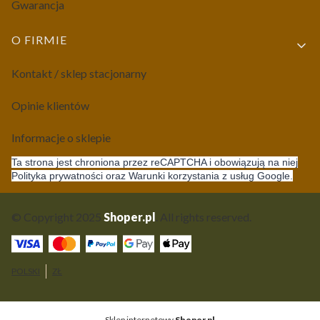
Gwarancja
O FIRMIE
Kontakt / sklep stacjonarny
Opinie klientów
Informacje o sklepie
Ta strona jest chroniona przez reCAPTCHA i obowiązują na niej
Polityka prywatności oraz Warunki korzystania z usług Google.
© Copyright 2025
Shoper.pl
. All rights reserved.
POLSKI
ZŁ
Sklep internetowy
Shoper.pl