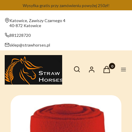
Wysyłka gratis przy zamówieniu powyżej 250zł!
Adres:
Katowice, Zawiszy Czarnego 4
40-872 Katowice
881228720
sklep@strawhorses.pl
Otwórz wyszukiwarkę
Produkty w ko
Szukaj
Zaloguj się
Koszyk
Men