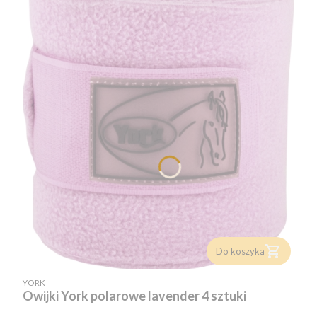
Do koszyka
PRODUCENT
YORK
Owijki York polarowe lavender 4 sztuki