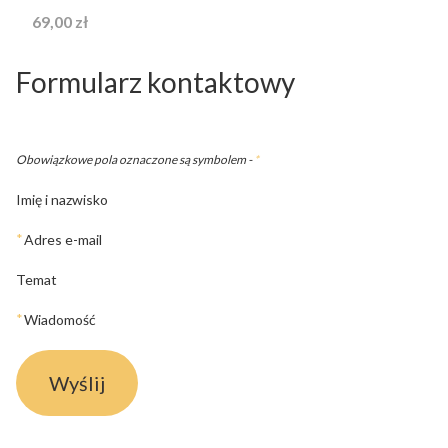
Cena
69,00 zł
Formularz kontaktowy
Obowiązkowe pola oznaczone są symbolem -
*
Imię i nazwisko
*
Adres e-mail
Temat
*
Wiadomość
Wyślij