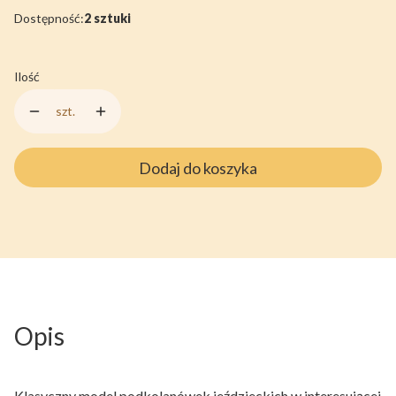
Dostępność:
2 sztuki
Ilość
szt.
Dodaj do koszyka
Opis
Klasyczny model podkolanówek jeździeckich w interesującej