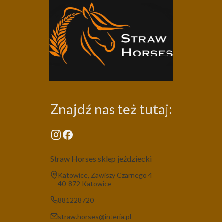
Znajdź nas też tutaj:
Straw Horses sklep jeździecki
Adres:
Katowice, Zawiszy Czarnego 4
40-872 Katowice
881228720
straw.horses@interia.pl