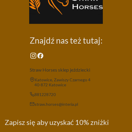
Znajdź nas też tutaj:
Straw Horses sklep jeździecki
Adres:
Katowice, Zawiszy Czarnego 4
40-872 Katowice
881228720
straw.horses@interia.pl
Zapisz się aby uzyskać 10% zniżki