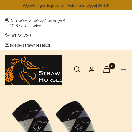
Wysyłka gratis przy zamówieniu powyżej 250zł!
Adres:
Katowice, Zawiszy Czarnego 4
40-872 Katowice
881228720
sklep@strawhorses.pl
Otwórz wyszukiwarkę
Produkty w ko
Szukaj
Zaloguj się
Koszyk
Men